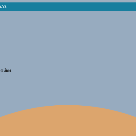
каз.
ойки.