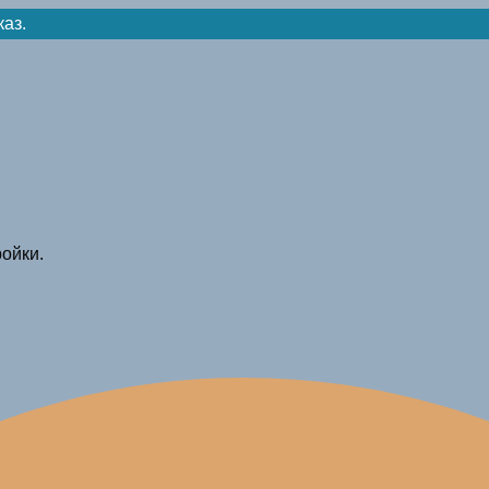
каз.
ойки.