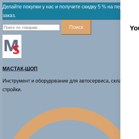
Skip
Делайте покупки у нас и получите скидку 5 % на первый
to
заказ.
content
Искать:
Yo
Поиск
МАСТАК-ШОП
Инструмент и оборудование для автосервиса, склада и
стройки.