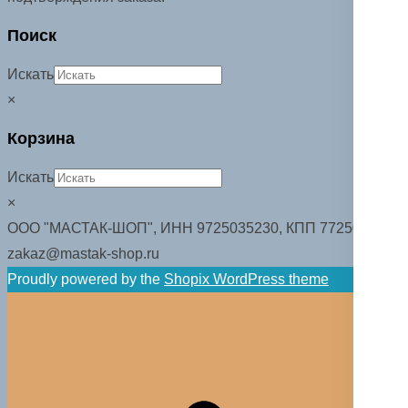
Поиск
Искать
×
Корзина
Искать
×
ООО "МАСТАК-ШОП", ИНН 9725035230, КПП 772501001.
zakaz@mastak-shop.ru
Proudly powered by the
Shopix WordPress theme