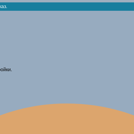
каз.
ойки.