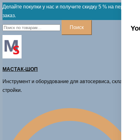
Skip
Делайте покупки у нас и получите скидку 5 % на первый
to
заказ.
content
Искать:
Yo
Поиск
МАСТАК-ШОП
Инструмент и оборудование для автосервиса, склада и
стройки.