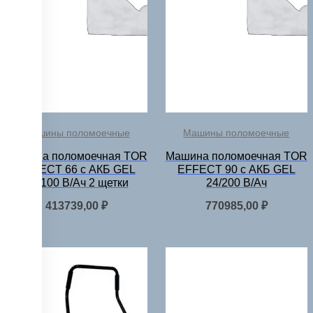
Машины поломоечные
Машины поломоечные
Машина поломоечная TOR
Машина поломоечная TOR
EFFECT 66 с АКБ GEL
EFFECT 90 с АКБ GEL
24/100 В/Ач 2 щетки
24/200 В/Ач
413739,00
₽
770985,00
₽