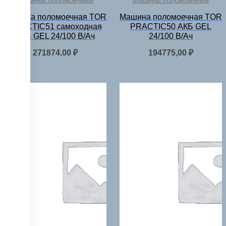
Машины поломоечные
Машины поломоечные
Машина поломоечная TOR
Машина поломоечная TOR
PRACTIC51 самоходная
PRACTIC50 АКБ GEL
АКБ GEL 24/100 В/Ач
24/100 В/Ач
271874,00
₽
194775,00
₽