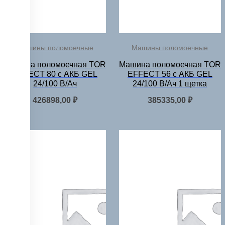
Машины поломоечные
Машины поломоечные
Машина поломоечная TOR
Машина поломоечная TOR
EFFECT 80 с АКБ GEL
EFFECT 56 с АКБ GEL
24/100 В/Ач
24/100 В/Ач 1 щетка
426898,00
₽
385335,00
₽