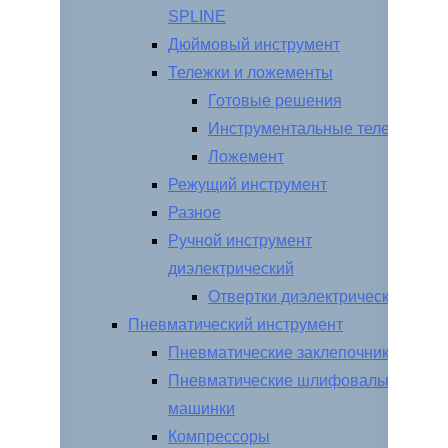
SPLINE
Дюймовый инструмент
Тележки и ложементы
Готовые решения
Инструментальные тележки
Ложемент
Режущий инструмент
Разное
Ручной инструмент
диэлектрический
Отвертки диэлектрические
Пневматический инструмент
Пневматические заклепочники
Пневматические шлифовальные
машинки
Компрессоры