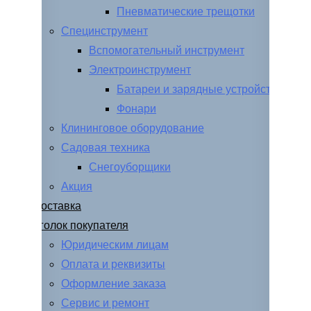
Пневматические трещотки
Специнструмент
Вспомогательный инструмент
Электроинструмент
Батареи и зарядные устройства
Фонари
Клининговое оборудование
Садовая техника
Снегоуборщики
Акция
Доставка
Уголок покупателя
Юридическим лицам
Оплата и реквизиты
Оформление заказа
Сервис и ремонт