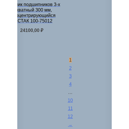
Съемник подшипников 3-х
захватный 300 мм,
самоцентрирующийся
МАСТАК 100-75012
24100,00
₽
1
2
3
4
…
10
11
12
→