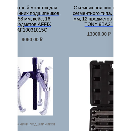
Обратный молоток для
Съемник подшипников
внутренних подшипников,
сегментного типа, 30-75
8-58 мм, кейс, 16
мм, 12 предметов KING
предметов AFFIX
TONY 9BA21
AF10031015C
13000,00
₽
9060,00
₽
Съемники подшипников