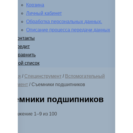
Корзина
Личный кабинет
Обработка персональных данных.
Описание процесса передачи данных
Контакты
Кредит
Сравнить
Мой список
Главная
/
Специнструмент
/
Вспомогательный
инструмент
/ Съемники подшипников
Съемники подшипников
Сортировка:
Отображение 1–9 из 100
по
популярности