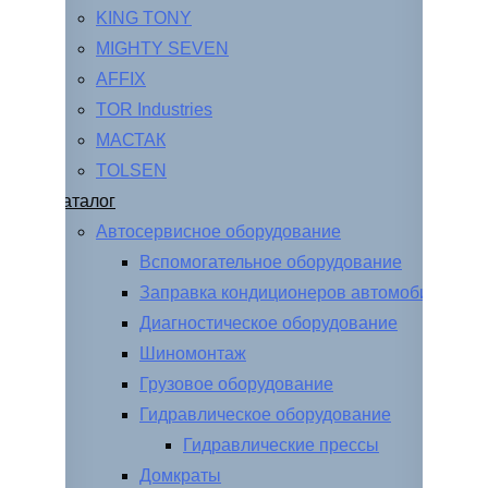
KING TONY
MIGHTY SEVEN
AFFIX
TOR Industries
МАСТАК
TOLSEN
Каталог
Автосервисное оборудование
Вспомогательное оборудование
Заправка кондиционеров автомобиля
Диагностическое оборудование
Шиномонтаж
Грузовое оборудование
Гидравлическое оборудование
Гидравлические прессы
Домкраты