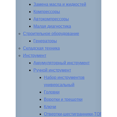
Замена масла и жидкостей
Компрессоры
Автокомпрессоры
Малая диагностика
Строительное оборудование
Генераторы
Складская техника
Инструмент
Аккумуляторный инструмент
Ручной инструмент
Набор инструментов
универсальный
Головки
Воротки и трещотки
Ключи
Отвертки-шестигранники-TORX-