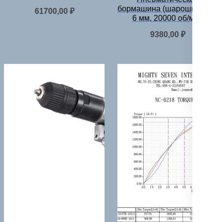
бормашина (шарошка) 3 —
61700,00
₽
6 мм, 20000 об/мин
9380,00
₽