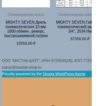
Пневматические дрели
Пневматические гайковерты
MIGHTY SEVEN Дрель
MIGHTY SEVEN Гайковерт
пневматическая 10 мм,
пневматический ударный
1800 об/мин., реверс,
3/4″, 2034 Нм
быстрозажимной патрон
87350,00
₽
10550,00
₽
ООО "МАСТАК-ШОП", ИНН 9725035230, КПП 772501001.
zakaz@mastak-shop.ru
Proudly powered by the
Shopix WordPress theme