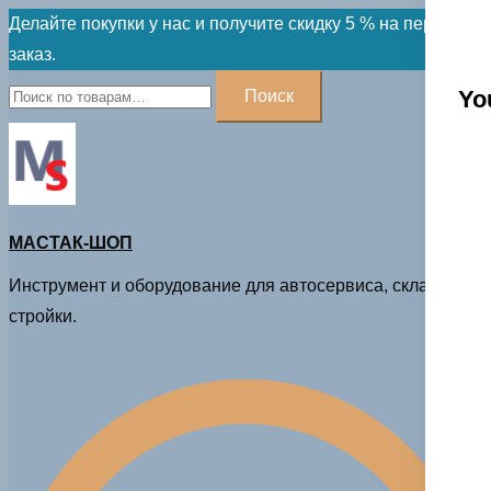
Skip
Делайте покупки у нас и получите скидку 5 % на первый
to
заказ.
content
Искать:
Yo
Поиск
МАСТАК-ШОП
Инструмент и оборудование для автосервиса, склада и
стройки.