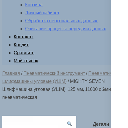
Корзина
Личный кабинет
Обработка персональных данных.
Описание процесса передачи данных
Контакты
Кредит
Сравнить
Мой список
Главная
/
Пневматический инструмент
/
Пневматические
шлифмашины угловые (УШМ)
/ MIGHTY SEVEN
Шлифмашина угловая (УШМ), 125 мм, 11000 об/мин,
пневматическая
Детали