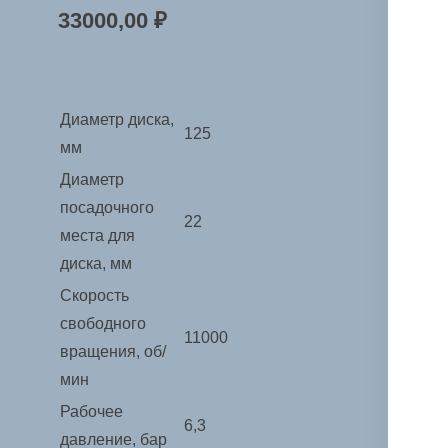
33000,00
₽
Диаметр диска,
125
мм
Диаметр
посадочного
22
места для
диска, мм
Скорость
свободного
11000
вращения, об/
мин
Рабочее
6,3
давление, бар