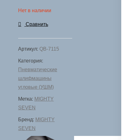
Нет в наличии
Сравнить
Артикул:
QB-7115
Категория:
Пневматические
шлифмашины
угловые (УШМ)
Метка:
MIGHTY
SEVEN
Бренд:
MIGHTY
SEVEN