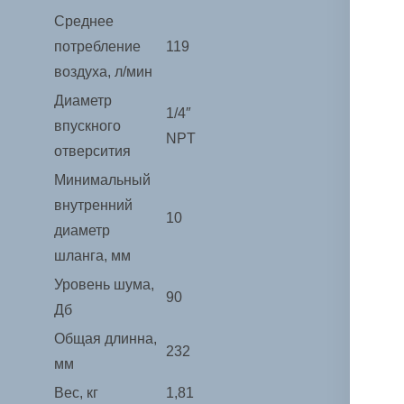
Среднее
потребление
119
воздуха, л/мин
Диаметр
1/4″
впускного
NPT
отверсития
Минимальный
внутренний
10
диаметр
шланга, мм
Уровень шума,
90
Дб
Общая длинна,
232
мм
Вес, кг
1,81