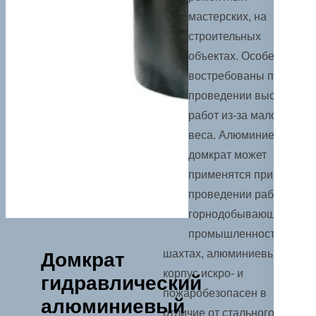
мастерских, на
строительных
объектах. Особенно
востребованы при
проведении высотных
работ из-за малого
веса. Алюминиевый
домкрат может
применятся при
проведении работ в
горнодобывающей
промышленности и
шахтах, алюминиевый
Домкрат
корпус искро- и
гидравлический
пожаробезопасен в
алюминиевый
отличие от стального.