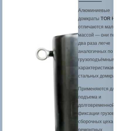
Алюминиевые
домкраты
TOR HHYG
отличаются малой
массой — они почти в
два раза легче
аналогичных по
грузоподъёмным
характеристикам
стальных домкратов.
Применяются для
подъема и
долговременной
фиксации грузов в
сборочных цеха, в
ремонтных