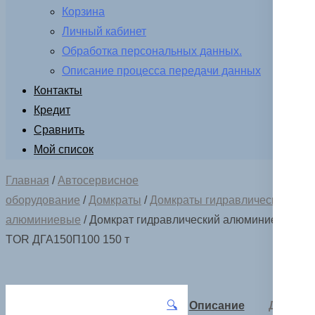
Корзина
Личный кабинет
Обработка персональных данных.
Описание процесса передачи данных
Контакты
Кредит
Сравнить
Мой список
Главная
/
Автосервисное
оборудование
/
Домкраты
/
Домкраты гидравлические
алюминиевые
/ Домкрат гидравлический алюминиевый
TOR ДГА150П100 150 т
🔍
Описание
Детали