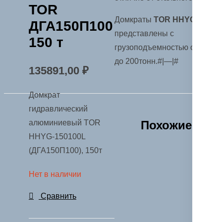
TOR
Домкраты
TOR HHYG
ДГА150П100
представлены с
150 т
грузоподъемностью от 10
до 200тонн.#|—|#
135891,00
₽
Домкрат
гидравлический
алюминиевый TOR
Похожие
HHYG-150100L
(ДГА150П100), 150т
Нет в наличии
Сравнить