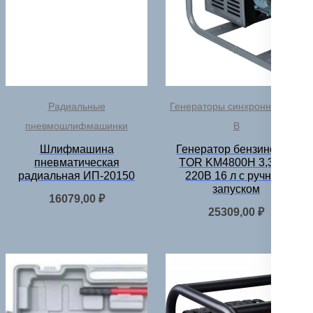
Радиальные
Генераторы синхронные 220
пневмошлифмашинки
В
Шлифмашина
Генератор бензиновый
пневматическая
TOR KM4800H 3,3 кВт
радиальная ИП-20150
220В 16 л с ручным
запуском
16079,00
₽
25309,00
₽