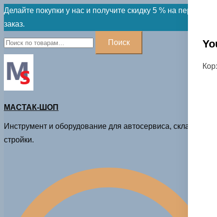
Skip
Делайте покупки у нас и получите скидку 5 % на первый
to
заказ.
content
Искать:
Yo
Поиск
Кор
МАСТАК-ШОП
Инструмент и оборудование для автосервиса, склада и
стройки.