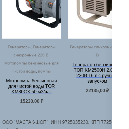
,
Генераторы
Генераторы
Генераторы синхронные 220
,
синхронные 220 В
В
Мотопомпы бензиновые для
Генератор бензиновый
TOR KM2500H 2,0 кВт
,
чистой воды
помпы
220В 16 л с ручным
Мотопомпа бензиновая
запуском
для чистой воды TOR
22135,00
₽
KM80CX 50 м3/час
15230,00
₽
ООО "МАСТАК-ШОП", ИНН 9725035230, КПП 772501001.