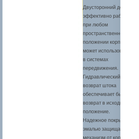
Двусторонний домкрат
эффективно работает
при любом
пространственном
положении корпуса,
может использоваться
в системах
передвижения.
Гидравлический
возврат штока
обеспечивает быстрый
возврат в исходное
положение.
Надежное покрытие
эмалью защищает
механизм от коррозии.