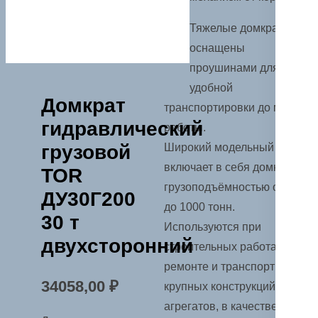
Тяжелые домкраты
оснащены
проушинами для
удобной
Домкрат
транспортировки до места
гидравлический
работы.
грузовой
Широкий модельный ряд
включает в себя домкраты
TOR
грузоподъёмностью от 10
ДУ30Г200
до 1000 тонн.
30 т
Используются при
двухсторонний
строительных работах,
ремонте и транспортировке
34058,00
₽
крупных конструкций и
агрегатов, в качестве