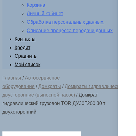
Корзина
Личный кабинет
Обработка персональных данных.
Описание процесса передачи данных
Контакты
Кредит
Сравнить
Мой список
Главная
/
Автосервисное
оборудование
/
Домкраты
/
Домкраты гидравлические ДУ
двусторонние (выносной насос)
/ Домкрат
гидравлический грузовой TOR ДУ30Г200 30 т
двухсторонний