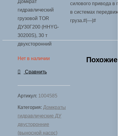
Домкрат
силового привода в прессе,
гидравлический
в системах передвижения
грузовой TOR
груза.#|—|#
ДУ30Г200 (HHYG-
30200S), 30 т
двухсторонний
Похожие
Нет в наличии
Сравнить
Артикул:
1004585
Категория:
Домкраты
гидравлические ДУ
двусторонние
(выносной насос)