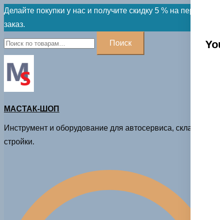
Skip
Делайте покупки у нас и получите скидку 5 % на первый
to
заказ.
content
Искать:
Yo
Поиск
МАСТАК-ШОП
Инструмент и оборудование для автосервиса, склада и
стройки.