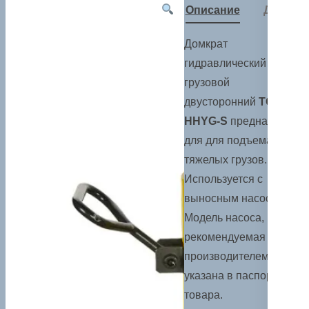
Описание
Детали
Домкрат
гидравлический
грузовой
двусторонний
TOR
HHYG-S
предназначен
для для подъема
тяжелых грузов.
Используется с
выносным насосом.
Модель насоса,
рекомендуемая
производителем,
указана в паспорте
товара.