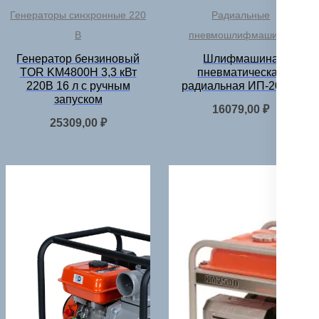
Генераторы синхронные 220
Радиальные
В
пневмошлифмашинки
Генератор бензиновый
Шлифмашина
TOR KM4800H 3,3 кВт
пневматическая
220В 16 л с ручным
радиальная ИП-20150
запуском
16079,00
₽
25309,00
₽