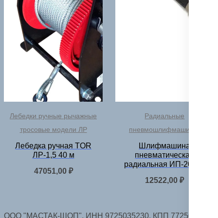
Лебедки ручные рычажные
Радиальные
тросовые модели ЛР
пневмошлифмашинки
Лебедка ручная TOR
Шлифмашина
ЛР-1,5 40 м
пневматическая
радиальная ИП-20100
47051,00
₽
12522,00
₽
ООО "МАСТАК-ШОП", ИНН 9725035230, КПП 772501001.