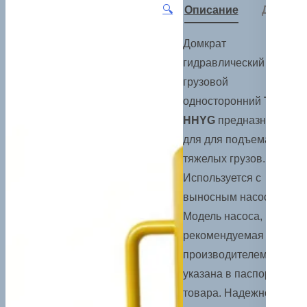
🔍
Описание
Детали
Домкрат
гидравлический
грузовой
односторонний
TOR
HHYG
предназначен
для для подъема
тяжелых грузов.
Используется с
выносным насосом.
Модель насоса,
рекомендуемая
производителем,
указана в паспорте
товара. Надежное