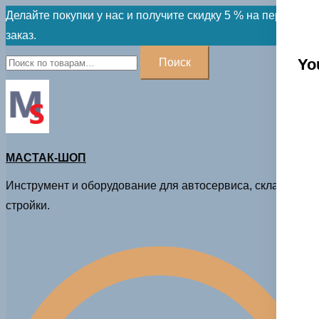
Skip
Делайте покупки у нас и получите скидку 5 % на первый
to
заказ.
content
Искать:
Yo
Поиск
МАСТАК-ШОП
Инструмент и оборудование для автосервиса, склада и
стройки.