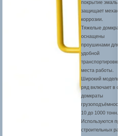
покрытие эмалью
защищает механизм от
коррозии.
Тяжелые домкраты
оснащены
проушинами для
удобной
транспортировки до
места работы.
Широкий модельный
ряд включает в себя
домкраты
грузоподъёмностью от
10 до 1000 тонн.
Используются при
строительных работах,