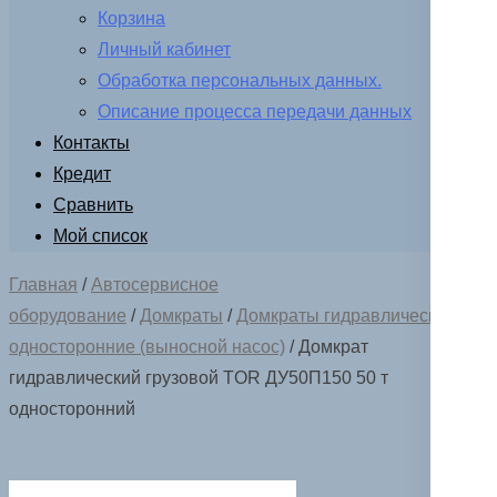
Корзина
Личный кабинет
Обработка персональных данных.
Описание процесса передачи данных
Контакты
Кредит
Сравнить
Мой список
Главная
/
Автосервисное
оборудование
/
Домкраты
/
Домкраты гидравлические ДУ
односторонние (выносной насос)
/ Домкрат
гидравлический грузовой TOR ДУ50П150 50 т
односторонний