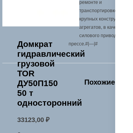
ремонте и
транспортировке
крупных конструкций и
агрегатов, в качестве
силового привода в
Домкрат
прессе.#|—|#
гидравлический
грузовой
TOR
Похожие
ДУ50П150
50 т
односторонний
33123,00
₽