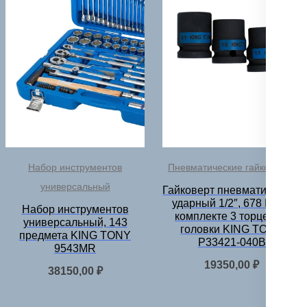
Набор инструментов
Пневматические гайковерты
универсальный
Гайковерт пневматический
ударный 1/2″, 678 Hм, в
Набор инструментов
комплекте 3 торцевые
универсальный, 143
головки KING TONY
предмета KING TONY
P33421-040B
9543MR
19350,00
₽
38150,00
₽