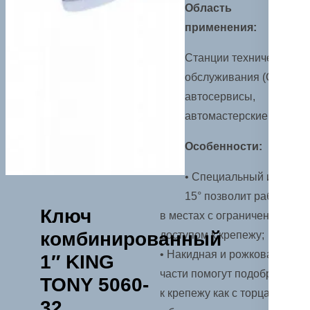
Область
применения:
Станции технического
обслуживания (СТО),
автосервисы,
автомастерские.
Особенности:
• Специальный изгиб
15° позволит работать
Ключ
в местах с ограниченным
комбинированный
доступом к крепежу;
• Накидная и рожковая
1″ KING
части помогут подобраться
TONY 5060-
к крепежу как с торца, так и
32