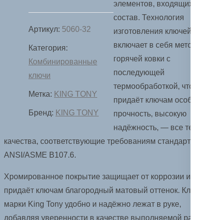
элементов, входящих в его
1"
состав. Технология
KING
Артикул:
5060-32
изготовления ключей
TONY
включает в себя метод
Категория:
5060-
горячей ковки с
Комбинированные
32
последующей
ключи
термообработкой, что
Метка:
KING TONY
придаёт ключам особую
Бренд:
KING TONY
прочность, высокую
надёжность, — все те
качества, соответствующие требованиям стандартов
ANSI/ASME B107.6.
Хромированное покрытие защищает от коррозии и
придаёт ключам благородный матовый оттенок. Ключи
марки King Tony удобно и надёжно лежат в руке,
добавляя уверенности в качестве выполняемой работы.