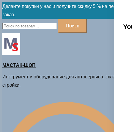
Skip
Делайте покупки у нас и получите скидку 5 % на первый
to
заказ.
content
Искать:
Yo
Поиск
МАСТАК-ШОП
Инструмент и оборудование для автосервиса, склада и
стройки.