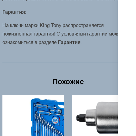
Гарантия:
На ключи марки King Tony распространяется
пожизненная гарантия! С условиями гарантии можно
ознакомиться в разделе
Гарантия
.
Похожие