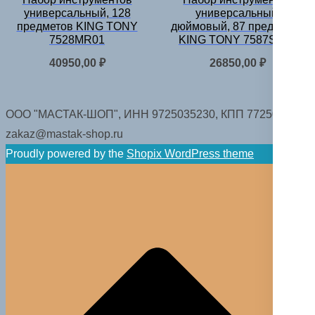
универсальный, 128
универсальный,
предметов KING TONY
дюймовый, 87 предметов
7528MR01
KING TONY 7587SR01
40950,00
₽
26850,00
₽
ООО "МАСТАК-ШОП", ИНН 9725035230, КПП 772501001.
zakaz@mastak-shop.ru
Proudly powered by the
Shopix WordPress theme