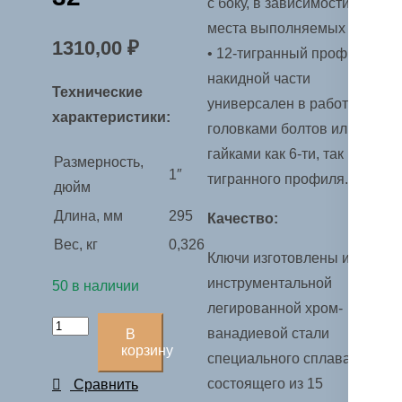
с боку, в зависимости от
места выполняемых работ;
1310,00
₽
• 12-тигранный профиль
накидной части
Технические
универсален в работе с
характеристики:
головками болтов или
гайками как 6-ти, так и 12-
Размерность,
1″
тигранного профиля.
дюйм
Длина, мм
295
Качество:
Вес, кг
0,326
Ключи изготовлены из
инструментальной
50 в наличии
легированной хром-
Количество
ванадиевой стали
В
товара
корзину
специального сплава,
Ключ
состоящего из 15
Сравнить
комбинированный