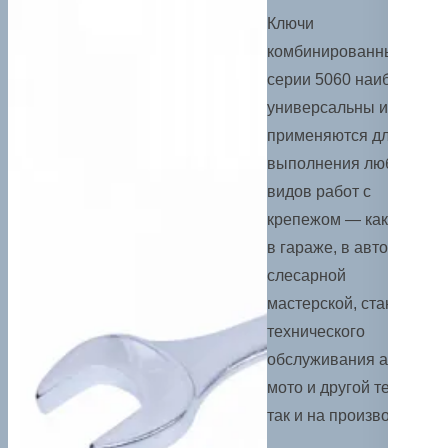
Ключи
комбинированные
серии 5060 наиболее
универсальны и
применяются для
выполнения любых
видов работ с
крепежом — как дома,
в гараже, в авто-
слесарной
мастерской, станции
технического
обслуживания авто,
мото и другой техники,
так и на производстве.