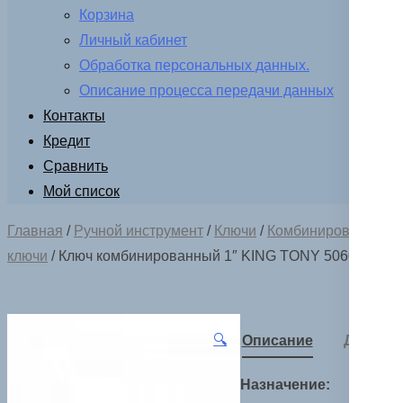
Корзина
Личный кабинет
Обработка персональных данных.
Описание процесса передачи данных
Контакты
Кредит
Сравнить
Мой список
Главная
/
Ручной инструмент
/
Ключи
/
Комбинированные
ключи
/ Ключ комбинированный 1″ KING TONY 5060-32
🔍
Описание
Детали
Назначение: