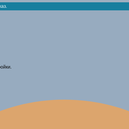
каз.
ойки.