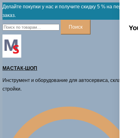
Skip
Делайте покупки у нас и получите скидку 5 % на первый
to
заказ.
content
Искать:
Yo
Поиск
МАСТАК-ШОП
Инструмент и оборудование для автосервиса, склада и
стройки.