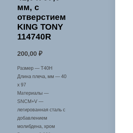
мм, с
отверстием
KING TONY
114740R
200,00
₽
Размер — T40H
Длина плеча, мм — 40
х 97
Материалы —
SNCM+V —
легированная сталь с
добавлением
молибдена, хром