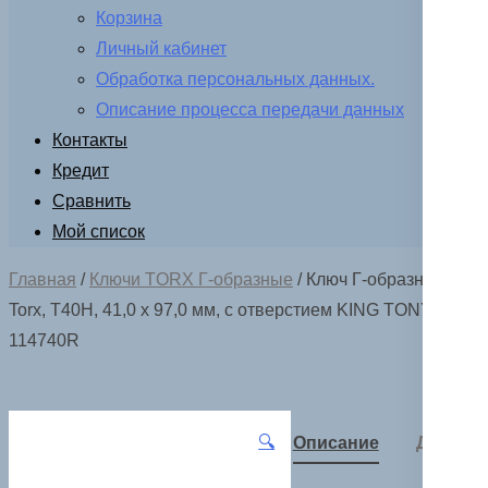
Корзина
Личный кабинет
Обработка персональных данных.
Описание процесса передачи данных
Контакты
Кредит
Сравнить
Мой список
Главная
/
Ключи TORX Г-образные
/ Ключ Г-образный
Torx, Т40H, 41,0 х 97,0 мм, с отверстием KING TONY
114740R
🔍
Описание
Детали