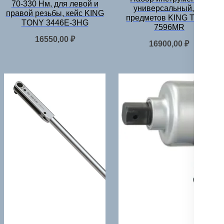
70-330 Нм, для левой и
универсальный, 96
правой резьбы, кейс KING
предметов KING TONY
TONY 3446E-3HG
7596MR
16550,00
₽
16900,00
₽