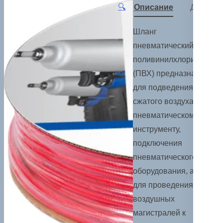
🔍
Описание
Детали
Шланг
пневматический
поливинилхлоридный
(ПВХ) предназначен
для подведения
сжатого воздуха к
пневматическому
инструменту,
подключения
пневматического
оборудования, а также
для проведения
воздушных
магистралей к