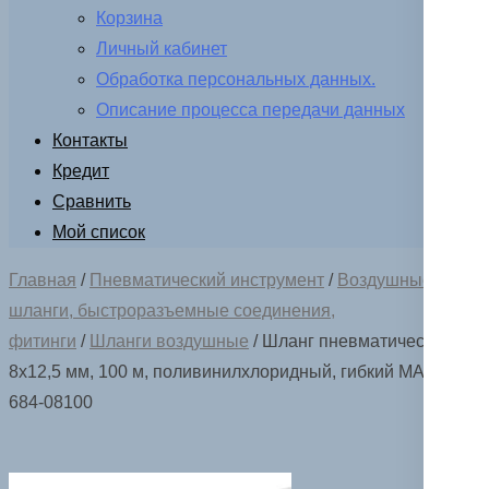
Корзина
Личный кабинет
Обработка персональных данных.
Описание процесса передачи данных
Контакты
Кредит
Сравнить
Мой список
Главная
/
Пневматический инструмент
/
Воздушные
шланги, быстроразъемные соединения,
фитинги
/
Шланги воздушные
/ Шланг пневматический
8х12,5 мм, 100 м, поливинилхлоридный, гибкий МАСТАК
684-08100