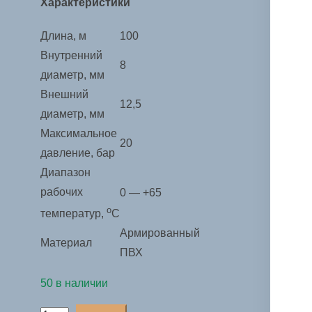
Характеристики
Длина, м
100
Внутренний
8
диаметр, мм
Внешний
12,5
диаметр, мм
Максимальное
20
давление, бар
Диапазон
рабочих
0 — +65
о
температур,
С
Армированный
Материал
ПВХ
50 в наличии