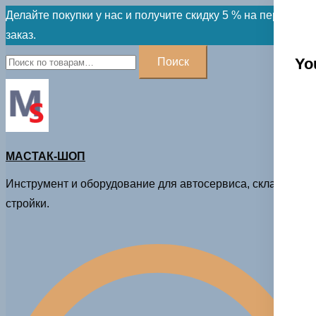
Skip
Делайте покупки у нас и получите скидку 5 % на первый
to
заказ.
content
Искать:
Yo
Поиск
МАСТАК-ШОП
Инструмент и оборудование для автосервиса, склада и
стройки.