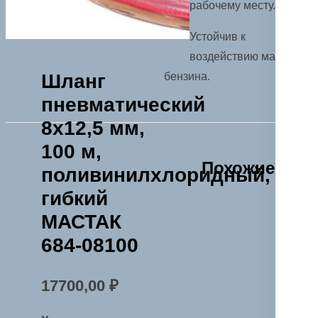
рабочему месту.
Устойчив к
воздействию масла и
Шланг
бензина.
пневматический
8х12,5 мм,
100 м,
Похожие
поливинилхлоридный,
гибкий
МАСТАК
684-08100
17700,00
₽