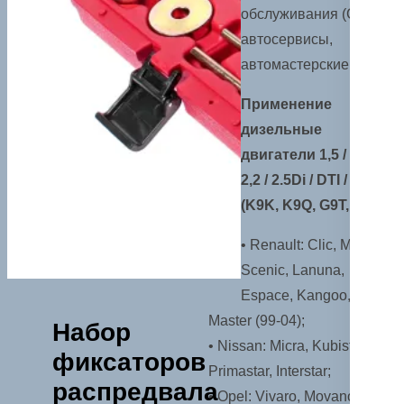
обслуживания (СТО),
автосервисы,
автомастерские.
Применение
дизельные
двигатели 1,5 / 1,9 /
2,2 / 2.5Di / DTI / CDTi
(K9K, K9Q, G9T, G9U):
• Renault: Clic, Megane,
Scenic, Lanuna,
Espace, Kangoo, Trafic,
Master (99-04);
Набор
• Nissan: Micra, Kubistar,
фиксаторов
Primastar, Interstar;
распредвала
• Opel: Vivaro, Movano.