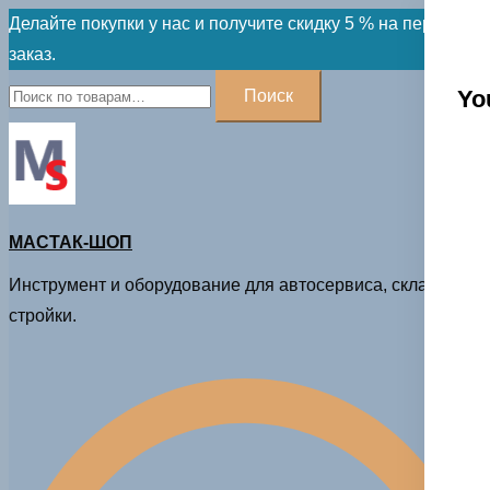
Skip
Делайте покупки у нас и получите скидку 5 % на первый
to
заказ.
content
Искать:
Yo
Поиск
МАСТАК-ШОП
Инструмент и оборудование для автосервиса, склада и
стройки.