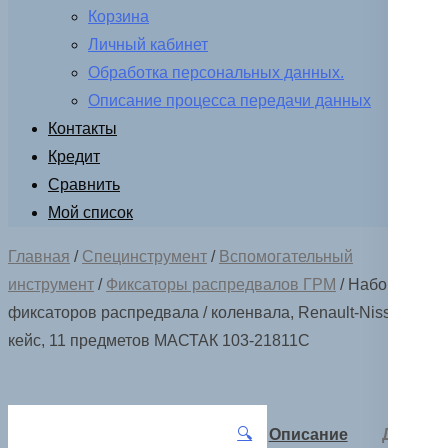
Корзина
Личный кабинет
Обработка персональных данных.
Описание процесса передачи данных
Контакты
Кредит
Сравнить
Мой список
Главная
/
Специнструмент
/
Вспомогательный
инструмент
/
Фиксаторы распредвалов ГРМ
/ Набор
фиксаторов распредвала / коленвала, Renault-Nissan,
кейс, 11 предметов МАСТАК 103-21811C
🔍
Описание
Детали