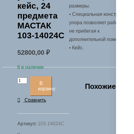
кейс, 24
размеры.
предмета
• Специальная конструкция
упора позволяет работать
МАСТАК
не прибегая к
103-14024C
дополнительной помощи.
• Кейс.
52800,00
₽
6 в наличии
Количество
В
Похожие
товара
корзину
Рассухариватель
Сравнить
клапанов
универсальный,
кейс,
Артикул:
103-14024C
24