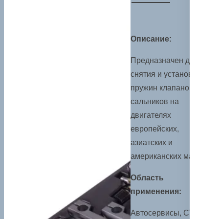
Описание:
Предназначен для
снятия и установки
пружин клапанов и
сальников на
двигателях
европейских,
азиатских и
американских марок.
Область
применения:
Автосервисы, СТО.