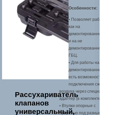
Особенности:
• Позволяет работать
как на
демонтированной, так
и на не
демонтированной
ГБЦ.
• Для работы на не
демонтированной ГБЦ
есть возможность
подключения сжатого
воздуха через специальный
Рассухариватель
адаптер (в комплекте).
клапанов
• Втулки опорные с
универсальный,
прорезью под разные