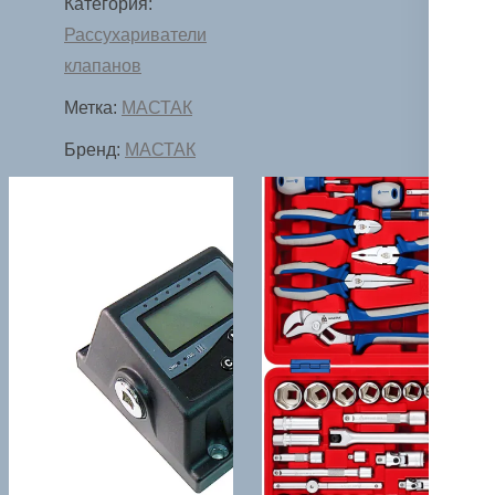
Категория:
предмета
Рассухариватели
МАСТАК
клапанов
103-
Метка:
МАСТАК
14024C
Бренд:
МАСТАК