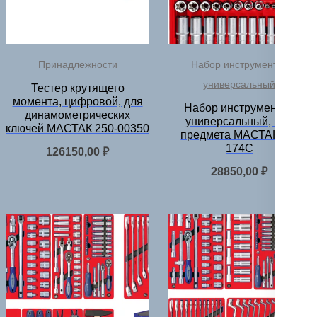
Принадлежности
Набор инструментов
универсальный
Тестер крутящего
момента, цифровой, для
Набор инструментов
динамометрических
универсальный, 174
ключей МАСТАК 250-00350
предмета МАСТАК 01-
174C
126150,00
₽
28850,00
₽