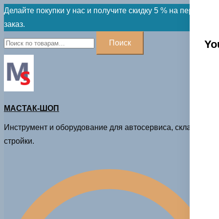
Skip
Делайте покупки у нас и получите скидку 5 % на первый
to
заказ.
content
Искать:
Yo
Поиск
МАСТАК-ШОП
Инструмент и оборудование для автосервиса, склада и
стройки.