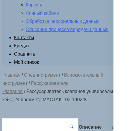
Корзина
Личный кабинет
Обработка персональных данных.
Описание процесса передачи данных
Контакты
Кредит
Сравнить
Мой список
Главная
/
Специнструмент
/
Вспомогательный
инструмент
/
Рассухариватели
клапанов
/ Рассухариватель клапанов универсальный,
кейс, 24 предмета МАСТАК 103-14024C
🔍
Описание
Детали