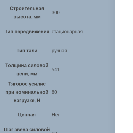
Строительная
300
высота, мм
Тип передвижения
стационарная
Тип тали
ручная
Толщина силовой
541
цепи, мм
Тяговое усилие
при номинальной
80
нагрузке, Н
Цепная
Нет
Шаг звена силовой