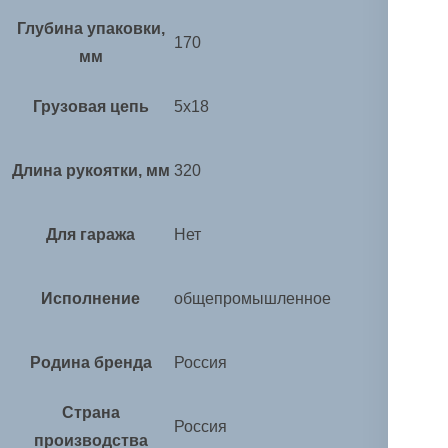
Глубина упаковки,
170
мм
Грузовая цепь
5х18
Длина рукоятки, мм
320
Для гаража
Нет
Исполнение
общепромышленное
Родина бренда
Россия
Страна
Россия
производства