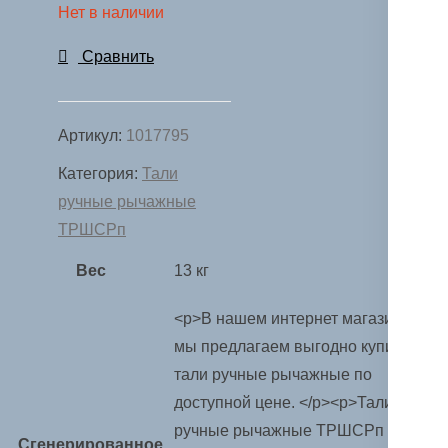
Нет в наличии
Сравнить
Артикул:
1017795
Категория:
Тали
ручные рычажные
ТРШСРп
Вес
13 кг
<p>В нашем интернет магазине
мы предлагаем выгодно купить
тали ручные рычажные по
доступной цене. </p><p>Тали
ручные рычажные ТРШСРп
Сгенерированное