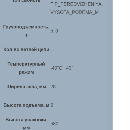
Топ свойств
TIP_PEREDVIZHENIYA,
VYSOTA_PODEMA_M
Грузоподъемность,
5, 0
т
Кол-во ветвей цепи
1
Температурный
-40°C +40°
режим
Ширина зева, мм
28
Высота подъема, м
6
Высота упаковки,
580
мм