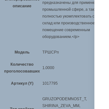
предназначены для применения в
описание
промышленной сфере, а также
полностью укомплектовать свой
склад или производственное
помещение современным
оборудованием.</p>
Модель
ТРШСРп
Количество
1.0000
проголосовавших
Артикул (Y)
1017795
GRUZOPODEMNOST_T,
SHIRINA_ZEVA_MM,