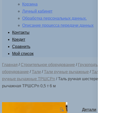
Корзина
Личный кабинет
Обработка персональных данных.
Описание процесса передачи данных
Контакты
Кредит
Сравнить
Мой список
Главная
/
Строительное оборудование
/
Грузоподъемное
оборудование
/
Тали
/
Тали ручные рычажные
/
Тали
ручные рычажные ТРШСРп
/ Таль ручная шестеренная
рычажная ТРШСРп 0,5 т 6 м
🔍
Детали