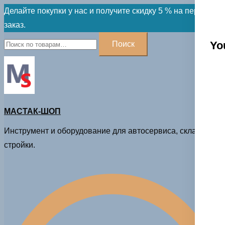
Skip
Делайте покупки у нас и получите скидку 5 % на первый
to
заказ.
content
Искать:
Yo
Поиск
МАСТАК-ШОП
Инструмент и оборудование для автосервиса, склада и
стройки.