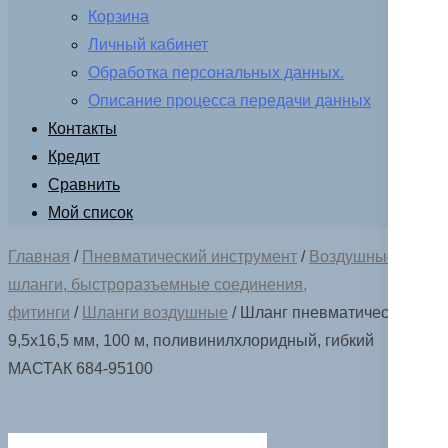
Корзина
Личный кабинет
Обработка персональных данных.
Описание процесса передачи данных
Контакты
Кредит
Сравнить
Мой список
Главная
/
Пневматический инструмент
/
Воздушные
шланги, быстроразъемные соединения,
фитинги
/
Шланги воздушные
/ Шланг пневматический
9,5х16,5 мм, 100 м, поливинилхлоридный, гибкий
МАСТАК 684-95100