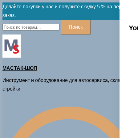
Skip
Делайте покупки у нас и получите скидку 5 % на первый
to
заказ.
content
Искать:
Yo
Поиск
МАСТАК-ШОП
Инструмент и оборудование для автосервиса, склада и
стройки.