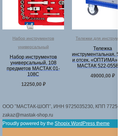
Набор инструментов
Тележки для инструментов
универсальный
Тележка
инструментальная, 5 полок
Набор инструментов
и отсек, «ОПТИМА», синяя
универсальный, 108
МАСТАК 522-05581MB
предметов МАСТАК 01-
108C
49000,00
₽
12250,00
₽
ООО "МАСТАК-ШОП", ИНН 9725035230, КПП 772501001.
zakaz@mastak-shop.ru
Proudly powered by the
Shopix WordPress theme