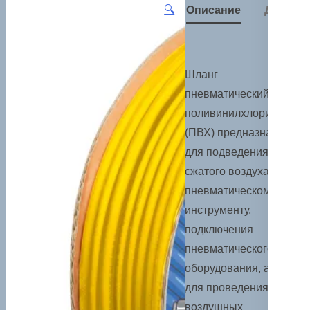
🔍
Описание
Детали
Шланг
пневматический
поливинилхлоридный
(ПВХ) предназначен
для подведения
сжатого воздуха к
пневматическому
инструменту,
подключения
пневматического
оборудования, а также
для проведения
воздушных