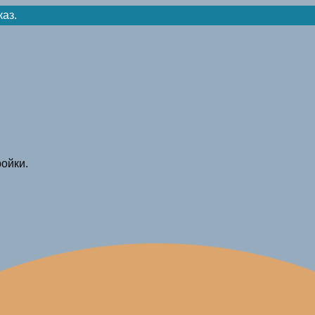
каз.
ойки.