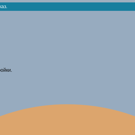
каз.
ойки.