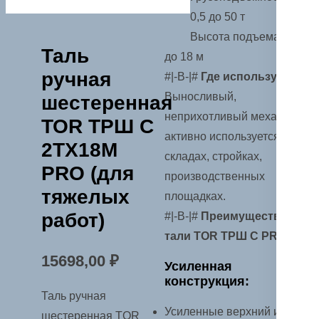
0,5 до 50 т
Высота подъема от 3
Таль
до 18 м
ручная
#|-B-|#
Где используется?
Выносливый,
шестеренная
неприхотливый механизм
TOR ТРШ C
активно используется на
2ТХ18М
складах, стройках,
PRO (для
производственных
тяжелых
площадках.
работ)
#|-B-|#
Преимущества
тали TOR ТРШ C PRO
15698,00
₽
Усиленная
конструкция:
Таль ручная
Усиленные верхний и
шестеренная TOR