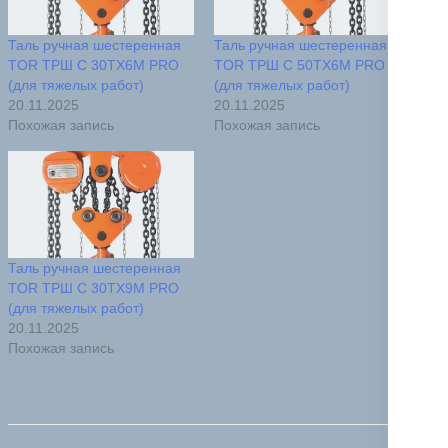
Таль ручная шестеренная
Таль ручная шестеренная
TOR ТРШ C 30ТХ6М PRO
TOR ТРШ C 50ТХ6М PRO
(для тяжелых работ)
(для тяжелых работ)
20.11.2025
20.11.2025
Похожая запись
Похожая запись
Таль ручная шестеренная
TOR ТРШ C 30ТХ9М PRO
(для тяжелых работ)
20.11.2025
Похожая запись