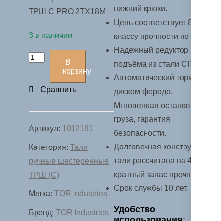
нижний крюки.
ТРШ C PRO 2ТХ18М
Цепь соответствует 8
3 в наличии
классу прочности по ГОСТ.
Надежный редуктор
Количество
В
подъёма из стали СТ20.
товара
корзину
Автоматический тормоз с
Таль
Сравнить
диском феродо.
ручная
Мгновенная остановка
шестеренная
груза, гарантия
TOR
Артикул:
1012181
безопасности.
ТРШ
Долговечная конструкция
Категория:
Тали
C
тали рассчитана на 4х
ручные шестеренные
2ТХ18М
кратный запас прочности.
ТРШ (С)
PRO
Срок службы 10 лет.
Метка:
TOR Industries
(для
тяжелых
Удобство
Бренд:
TOR Industries
использования: