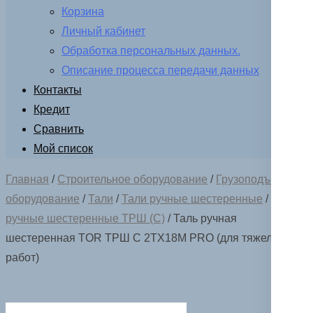
Корзина
Личный кабинет
Обработка персональных данных.
Описание процесса передачи данных
Контакты
Кредит
Сравнить
Мой список
Главная
/
Строительное оборудование
/
Грузоподъемное
оборудование
/
Тали
/
Тали ручные шестеренные
/
Тали
ручные шестеренные ТРШ (С)
/ Таль ручная
шестеренная TOR ТРШ C 2ТХ18М PRO (для тяжелых
работ)