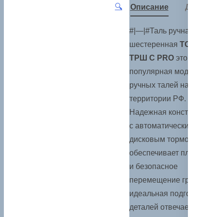
🔍
Описание
Детали
#|—|#Таль ручная
шестеренная
TOR
ТРШ С PRO
это самая
популярная модель
ручных талей на
территории РФ.
Надежная конструкция
с автоматическим
дисковым тормозом
обеспечивает плавное
и безопасное
перемещение грузов,
идеальная подгонка
деталей отвечает за