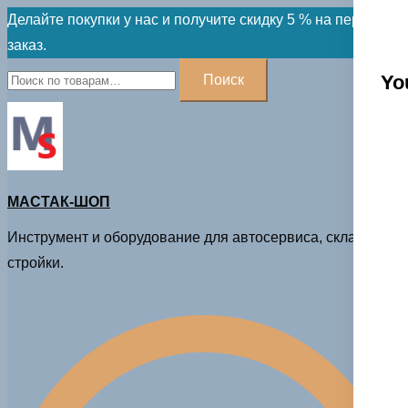
Skip
Делайте покупки у нас и получите скидку 5 % на первый
to
заказ.
content
Искать:
Yo
Поиск
МАСТАК-ШОП
Инструмент и оборудование для автосервиса, склада и
стройки.