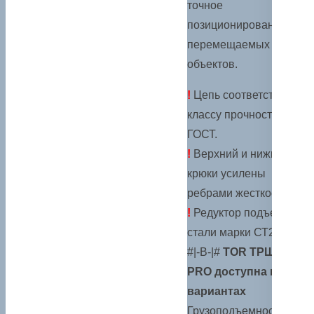
точное
позиционирование
перемещаемых
объектов.
!
Цепь соответствует 8
классу прочности по
ГОСТ.
!
Верхний и нижний
крюки усилены
ребрами жесткости.
!
Редуктор подъема из
стали марки СТ20.
#|-B-|#
TOR ТРШ С
PRO доступна в
вариантах
Грузоподъемность от