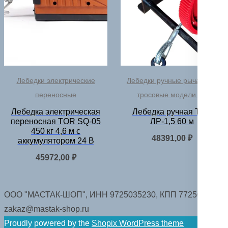
Лебедки электрические
Лебедки ручные рычажные
переносные
тросовые модели ЛР
Лебедка электрическая
Лебедка ручная TOR
переносная TOR SQ-05
ЛР-1,5 60 м
450 кг 4,6 м с
48391,00
₽
аккумулятором 24 В
45972,00
₽
ООО "МАСТАК-ШОП", ИНН 9725035230, КПП 772501001.
zakaz@mastak-shop.ru
Proudly powered by the
Shopix WordPress theme