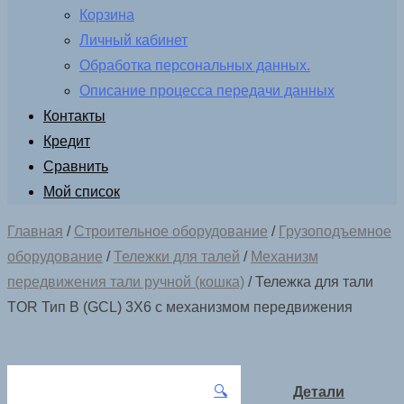
Корзина
Личный кабинет
Обработка персональных данных.
Описание процесса передачи данных
Контакты
Кредит
Сравнить
Мой список
Главная
/
Строительное оборудование
/
Грузоподъемное
оборудование
/
Тележки для талей
/
Механизм
передвижения тали ручной (кошка)
/ Тележка для тали
TOR Тип В (GCL) 3Х6 с механизмом передвижения
🔍
Детали