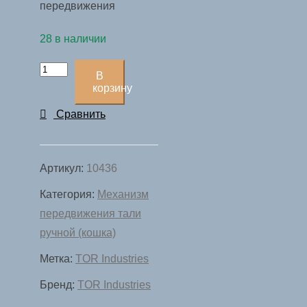
передвижения
28 в наличии
Количество
В
товара
корзину
Тележка
Сравнить
для
тали
TOR
Артикул:
10436
Тип
Категория:
Механизм
В
передвижения тали
(GCL)
ручной (кошка)
3Х6
Метка:
TOR Industries
с
механизмом
Бренд:
TOR Industries
передвижения