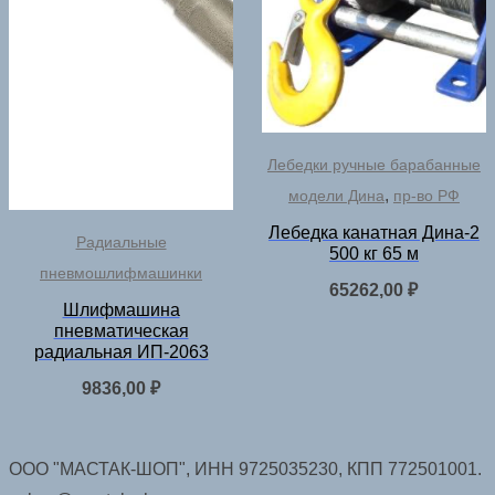
Лебедки ручные барабанные
,
модели Дина
пр-во РФ
Лебедка канатная Дина-2
Радиальные
500 кг 65 м
пневмошлифмашинки
65262,00
₽
Шлифмашина
пневматическая
радиальная ИП-2063
9836,00
₽
ООО "МАСТАК-ШОП", ИНН 9725035230, КПП 772501001.