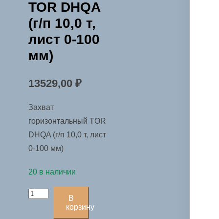
TOR DHQA
(г/п 10,0 т,
лист 0-100
мм)
13529,00
₽
Захват
горизонтальный TOR
DHQA (г/п 10,0 т, лист
0-100 мм)
20 в наличии
Количество
В
товара
корзину