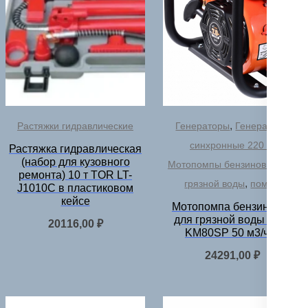
,
Растяжки гидравлические
Генераторы
Генераторы
,
синхронные 220 В
Растяжка гидравлическая
(набор для кузовного
Мотопомпы бензиновые для
ремонта) 10 т TOR LT-
,
грязной воды
помпы
J1010C в пластиковом
кейсе
Мотопомпа бензиновая
для грязной воды TOR
20116,00
₽
KM80SP 50 м3/час
24291,00
₽