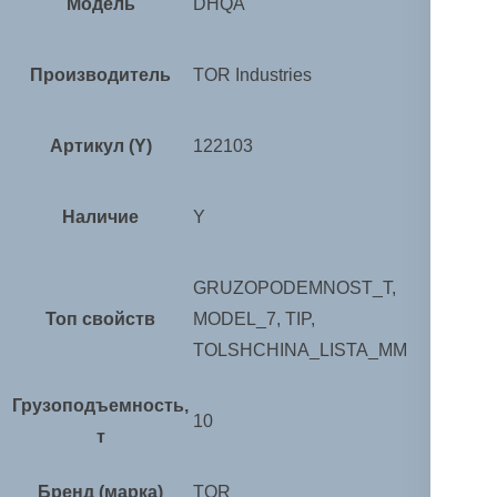
Модель
DHQA
Производитель
TOR Industries
Артикул (Y)
122103
Наличие
Y
GRUZOPODEMNOST_T,
Топ свойств
MODEL_7, TIP,
TOLSHCHINA_LISTA_MM
Грузоподъемность,
10
т
Бренд (марка)
TOR