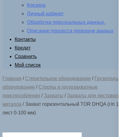
Корзина
Личный кабинет
Обработка персональных данных.
Описание процесса передачи данных
Контакты
Кредит
Сравнить
Мой список
Главная
/
Строительное оборудование
/
Грузоподъемное
оборудование
/
Стропы и грузозахватные
приспособления
/
Захваты
/
Захваты для листового
металла
/ Захват горизонтальный TOR DHQA (г/п 10,0 т,
лист 0-100 мм)