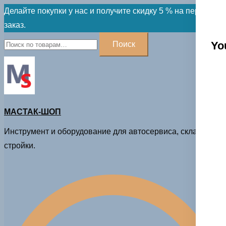
Skip
Делайте покупки у нас и получите скидку 5 % на первый
to
заказ.
content
Искать:
Yo
Поиск
МАСТАК-ШОП
Инструмент и оборудование для автосервиса, склада и
стройки.