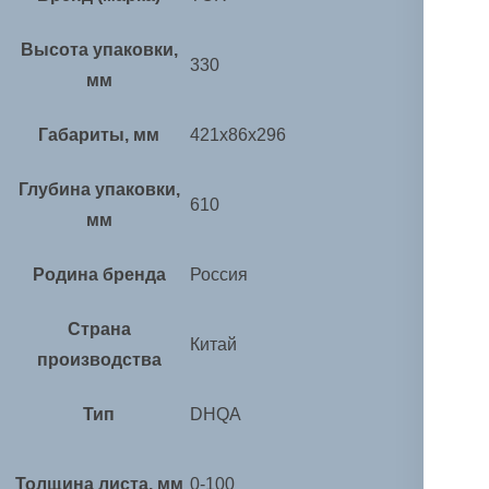
Высота упаковки,
330
мм
Габариты, мм
421х86х296
Глубина упаковки,
610
мм
Родина бренда
Россия
Страна
Китай
производства
Тип
DHQA
Толщина листа, мм
0-100