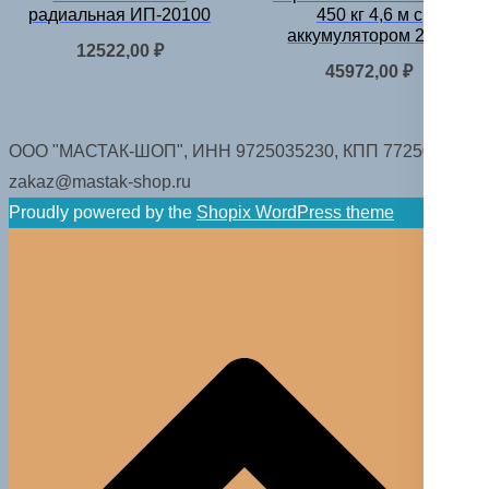
радиальная ИП-20100
450 кг 4,6 м с
аккумулятором 24 В
12522,00
₽
45972,00
₽
ООО "МАСТАК-ШОП", ИНН 9725035230, КПП 772501001.
zakaz@mastak-shop.ru
Proudly powered by the
Shopix WordPress theme