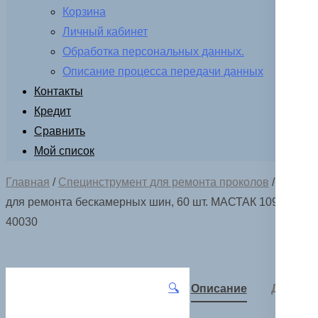
Корзина
Личный кабинет
Обработка персональных данных.
Описание процесса передачи данных
Контакты
Кредит
Сравнить
Мой список
Главная
/
Специнструмент для ремонта проколов
/ Жгуты
для ремонта бескамерных шин, 60 шт. МАСТАК 109-
40030
🔍
Описание
Детали