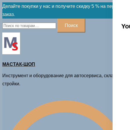
Skip
Делайте покупки у нас и получите скидку 5 % на первый
to
заказ.
content
Искать:
Yo
Поиск
МАСТАК-ШОП
Инструмент и оборудование для автосервиса, склада и
стройки.