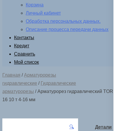
Корзина
Личный кабинет
Обработка персональных данных.
Описание процесса передачи данных
Контакты
Кредит
Сравнить
Мой список
Главная
/
Арматурорезы
гидравлические
/
Гидравлические
арматурорезы
/ Арматурорез гидравлический TOR HHG-
16 10 т 4-16 мм
🔍
Детали