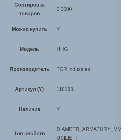
Сортировка
0.0000
товаров
Можно купить
Y
Модель
HHG
Производитель
TOR Industries
Артикул (Y)
118163
Наличие
Y
DIAMETR_ARMATURY_MM,
Топ свойств
USILIE_T