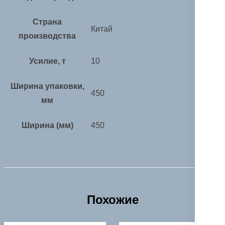
Страна
Китай
производства
Усилие, т
10
Ширина упаковки,
450
мм
Ширина (мм)
450
Похожие