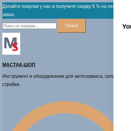
Skip
Делайте покупки у нас и получите скидку 5 % на первый
to
заказ.
content
Искать:
Yo
Поиск
МАСТАК-ШОП
Инструмент и оборудование для автосервиса, склада и
стройки.