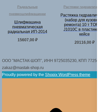
Радиальные
Растяжки гидравлические
пневмошлифмашинки
Растяжка гидравлическая
(набор для кузовного
Шлифмашина
ремонта) 10 т TOR LT-
пневматическая
J1010C в пластиковом
радиальная ИП-2014
кейсе
15607,00
₽
20116,00
₽
ООО "МАСТАК-ШОП", ИНН 9725035230, КПП 772501001.
zakaz@mastak-shop.ru
Proudly powered by the
Shopix WordPress theme