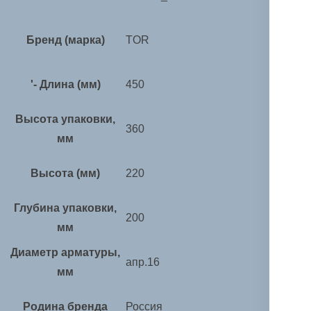
Бренд (марка)
TOR
'- Длина (мм)
450
Высота упаковки,
360
мм
Высота (мм)
220
Глубина упаковки,
200
мм
Диаметр арматуры,
апр.16
мм
Родина бренда
Россия