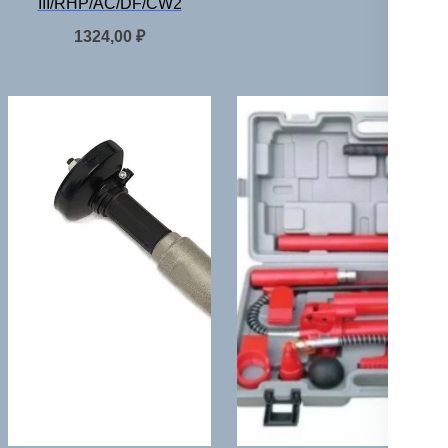
III/RHP/AC/DF/CW2
1324,00
₽