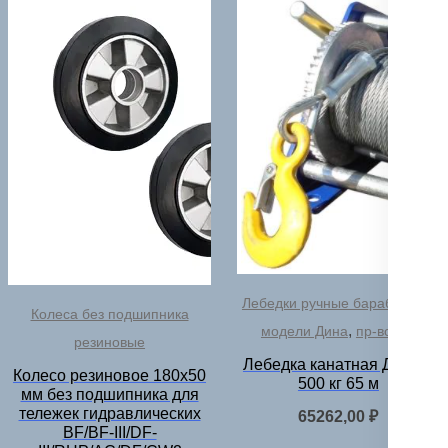
Лебедки ручные барабанные
Колеса без подшипника
,
модели Дина
пр-во РФ
резиновые
Лебедка канатная Дина-2
Колесо резиновое 180х50
500 кг 65 м
мм без подшипника для
тележек гидравлических
65262,00
₽
BF/BF-III/DF-