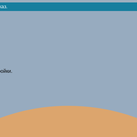
каз.
ойки.