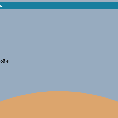
каз.
ойки.