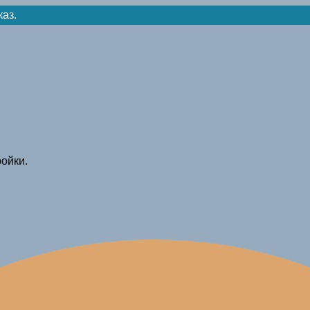
каз.
ойки.