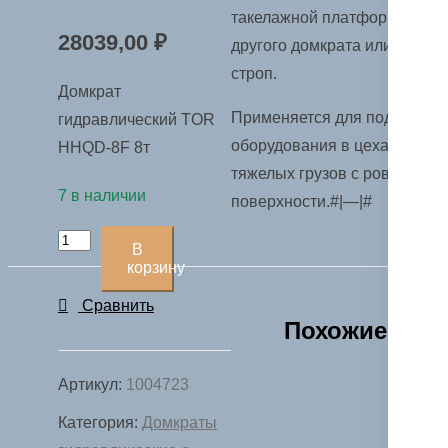
такелажной платформы,
28039,00
₽
другого домкрата или
строп.
Домкрат
Применяется для подъема
гидравлический TOR
оборудования в цехах,
HHQD-8F 8т
тяжелых грузов с ровной
7 в наличии
поверхности.#|—|#
Количество
В
товара
корзину
Домкрат
Сравнить
гидравлический
Похожие
TOR
HHQD-
Артикул:
1004723
8F
Категория:
Домкраты
8