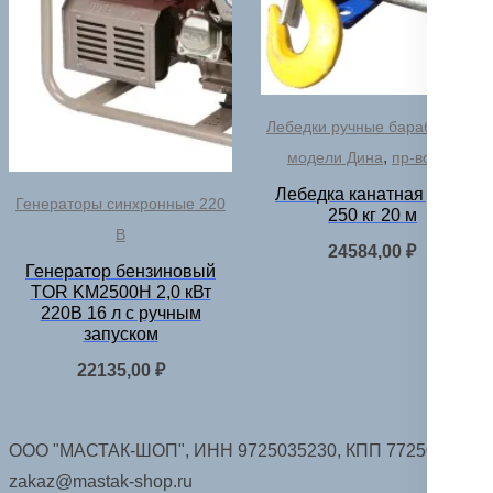
Лебедки ручные барабанные
,
модели Дина
пр-во РФ
Лебедка канатная Дина
Генераторы синхронные 220
250 кг 20 м
В
24584,00
₽
Генератор бензиновый
TOR KM2500H 2,0 кВт
220В 16 л с ручным
запуском
22135,00
₽
ООО "МАСТАК-ШОП", ИНН 9725035230, КПП 772501001.
zakaz@mastak-shop.ru