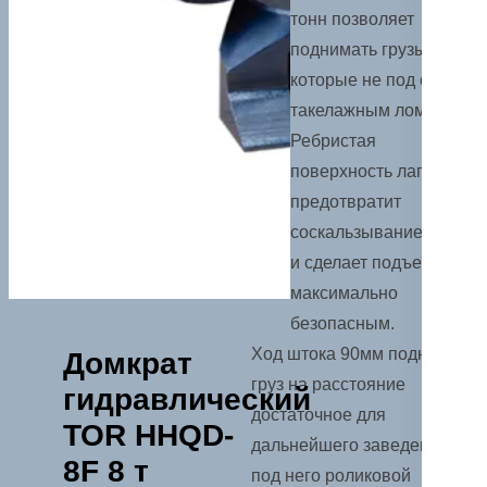
тонн позволяет
поднимать грузы,
которые не под силу
такелажным ломам.
Ребристая
поверхность лапы
предотвратит
соскальзывание груза
и сделает подъем
максимально
безопасным.
Ход штока 90мм поднимет
Домкрат
груз на расстояние
гидравлический
достаточное для
TOR HHQD-
дальнейшего заведения
8F 8 т
под него роликовой