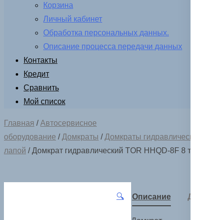
Корзина
Личный кабинет
Обработка персональных данных.
Описание процесса передачи данных
Контакты
Кредит
Сравнить
Мой список
Главная
/
Автосервисное
оборудование
/
Домкраты
/
Домкраты гидравлические с
лапой
/ Домкрат гидравлический TOR HHQD-8F 8 т
🔍
Описание
Детали