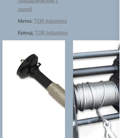
гидравлические с
т
лапой
Метка:
TOR Industries
Бренд:
TOR Industries