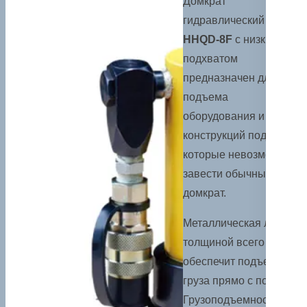
Домкрат
гидравлический
T
OR
HHQD-8F
с низким
подхватом
предназначен для
подъема
оборудования и
конструкций под
которые невозможно
завести обычный
домкрат.
Металлическая лапа
толщиной всего 2,5 мм
обеспечит подъем
груза прямо с пола.
Грузоподъемность 8