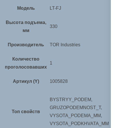
Модель
LT-FJ
Высота подъема,
330
мм
Производитель
TOR Industries
Количество
1
проголосовавших
Артикул (Y)
1005828
BYSTRYY_PODEM,
GRUZOPODEMNOST_T,
Топ свойств
VYSOTA_PODEMA_MM,
VYSOTA_PODKHVATA_MM