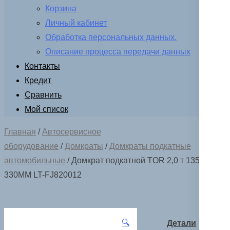
Корзина
Личный кабинет
Обработка персональных данных.
Описание процесса передачи данных
Контакты
Кредит
Сравнить
Мой список
Главная
/
Автосервисное
оборудование
/
Домкраты
/
Домкраты подкатные
автомобильные
/ Домкрат подкатной TOR 2,0 т 135-
330MM LT-FJ820012
🔍
Детали