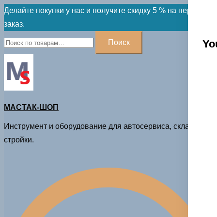
Skip
Делайте покупки у нас и получите скидку 5 % на первый
to
заказ.
content
Искать:
Yo
Поиск
МАСТАК-ШОП
Инструмент и оборудование для автосервиса, склада и
стройки.