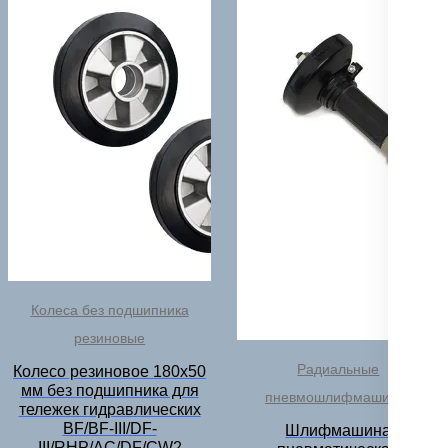
Колеса без подшипника
резиновые
Радиальные
Колесо резиновое 180х50
мм без подшипника для
пневмошлифмашинки
тележек гидравлических
BF/BF-III/DF-
Шлифмашина
III/RHP/AC/DF/CW2