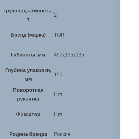
Грузоподъемность,
2
т
Бренд (марка)
TOR
Габариты, мм
450х195х135
Глубина упаковки,
150
мм
Поворотная
Нет
рукоятка
Фиксатор
Нет
Родина бренда
Россия