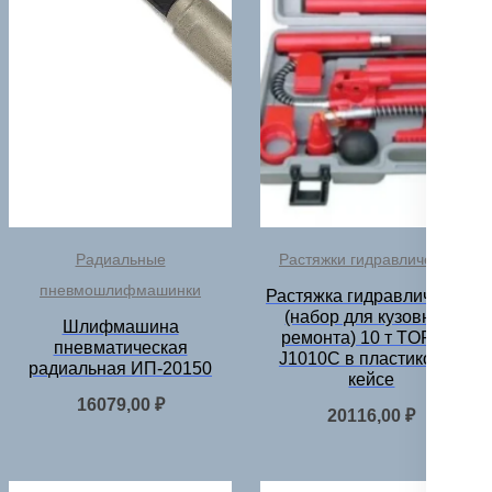
Радиальные
Растяжки гидравлические
пневмошлифмашинки
Растяжка гидравлическая
(набор для кузовного
Шлифмашина
ремонта) 10 т TOR LT-
пневматическая
J1010C в пластиковом
радиальная ИП-20150
кейсе
16079,00
₽
20116,00
₽