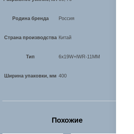
Родина бренда
Россия
Страна производства
Китай
Тип
6x19W+IWR-11MM
Ширина упаковки, мм
400
Похожие