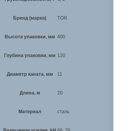
Бренд (марка)
TOR
Высота упаковки, мм
400
Глубина упаковки, мм
120
Диаметр каната, мм
11
Длина, м
20
Материал
сталь
Разрывное усилие, kH
66, 76