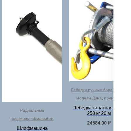
Лебедки ручные барабанные
,
модели Дина
пр-во РФ
Лебедка канатная Дина
Радиальные
250 кг 20 м
пневмошлифмашинки
24584,00
₽
Шлифмашина