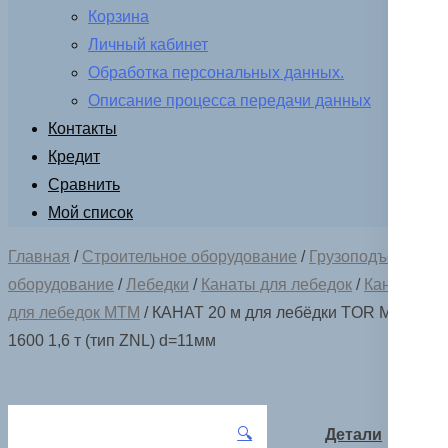
Корзина
Личный кабинет
Обработка персональных данных.
Описание процесса передачи данных
Контакты
Кредит
Сравнить
Мой список
Главная
/
Строительное оборудование
/
Грузоподъемное
оборудование
/
Лебедки
/
Канаты для лебедок
/
Канаты
для лебедок MTM
/ КАНАТ 20 м для лебёдки TOR МТМ
1600 1,6 т (тип ZNL) d=11мм
🔍
Детали