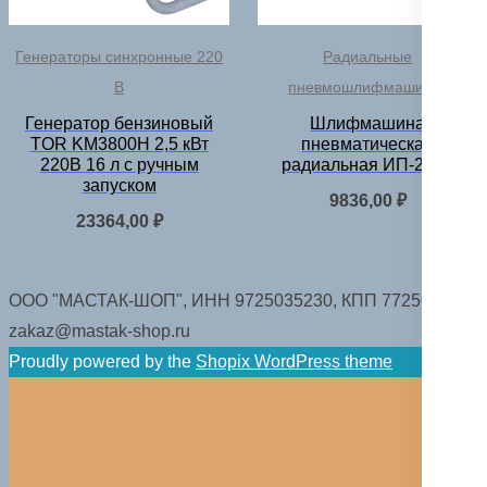
Генераторы синхронные 220
Радиальные
В
пневмошлифмашинки
Генератор бензиновый
Шлифмашина
TOR KM3800H 2,5 кВт
пневматическая
220В 16 л с ручным
радиальная ИП-2063
запуском
9836,00
₽
23364,00
₽
ООО "МАСТАК-ШОП", ИНН 9725035230, КПП 772501001.
zakaz@mastak-shop.ru
Proudly powered by the
Shopix WordPress theme