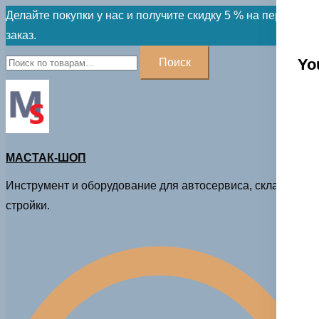
Skip
Делайте покупки у нас и получите скидку 5 % на первый
to
заказ.
content
Искать:
Yo
Поиск
МАСТАК-ШОП
Инструмент и оборудование для автосервиса, склада и
стройки.