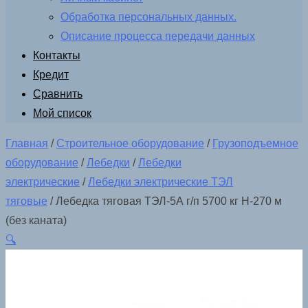
Обработка персональных данных.
Описание процесса передачи данных
Контакты
Кредит
Сравнить
Мой список
Главная
/
Строительное оборудование
/
Грузоподъемное
оборудование
/
Лебедки
/
Лебедки
электрические
/
Лебедки электрические ТЭЛ
тяговые
/ Лебедка тяговая ТЭЛ-5А г/п 5700 кг Н-270 м
(без каната)
🔍