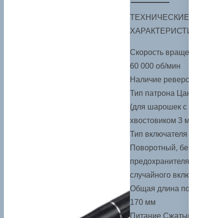
ТЕХНИЧЕСКИЕ
ХАРАКТЕРИСТИКИ
Скорость вращения
60 000 об/мин
Наличие реверса Нет
Тип патрона Цанговый
(для шарошек с
хвостовиком 3 мм)
Тип включателя
Поворотный, без
предохранителя от
случайного включения
Общая длина по оси
170 мм
Питание Сжатый