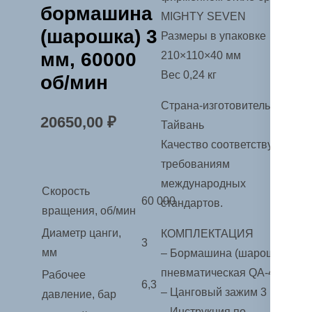
бормашина
MIGHTY SEVEN
(шарошка) 3
Размеры в упаковке
мм, 60000
210×110×40 мм
Вес 0,24 кг
об/мин
Страна-изготовитель
20650,00
₽
Тайвань
Качество соответствует
требованиям
международных
Скорость
60 000
стандартов.
вращения, об/мин
Диаметр цанги,
КОМПЛЕКТАЦИЯ
3
мм
– Бормашина (шарошка)
пневматическая QA-412
Рабочее
6,3
– Цанговый зажим 3 мм
давление, бар
– Инструкция по