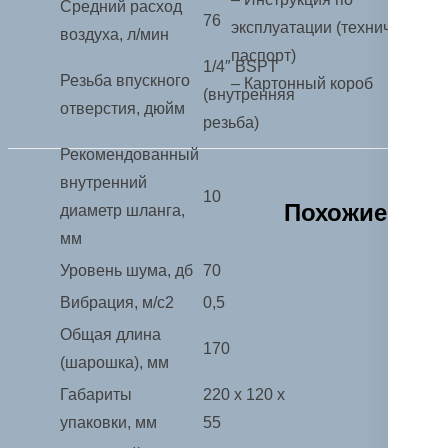
Средний расход
76
эксплуатации (технический
воздуха, л/мин
паспорт)
1/4″ BSPT
Резьба впускного
– Картонный короб
(внутренняя
отверстия, дюйм
резьба)
Рекомендованный
внутренний
10
Похожие
диаметр шланга,
мм
Уровень шума, дб
70
Вибрация, м/с2
0,5
Общая длина
170
(шарошка), мм
Габариты
220 х 120 х
упаковки, мм
55