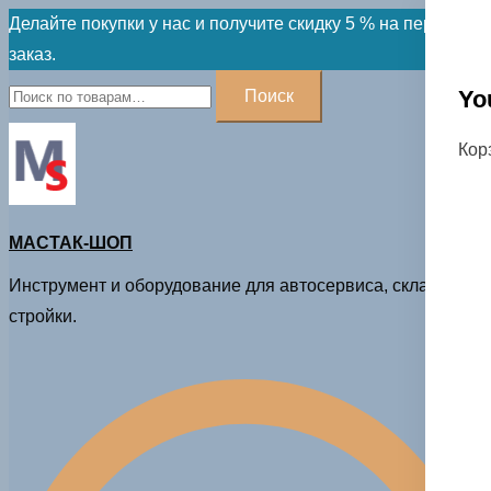
Skip
Делайте покупки у нас и получите скидку 5 % на первый
to
заказ.
content
Искать:
Yo
Поиск
Кор
МАСТАК-ШОП
Инструмент и оборудование для автосервиса, склада и
стройки.