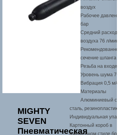
воздух
Рабочее давление 6,3
бар
Средний расход
воздуха 76 л/мин
Рекомендованное
сечение шланга 10 мм
Резьба на входе F1/4″
Уровень шума 70,0 дБ
Вибрация 0,5 м/с2
Материалы
Алюминиевый сплав,
сталь, резинопластик
MIGHTY
Индивидуальная упаковка
SEVEN
Картонный короб в
Пневматическая
фирменном стиле бренда