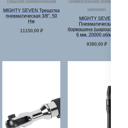
Трещотки пневматические
Пневматическая бормашина (
шарошка)
MIGHTY SEVEN Трещотка
пневматическая 3/8″, 50
MIGHTY SEVEN
Нм
Пневматическая
бормашина (шарошка) 3 —
11150,00
₽
6 мм, 20000 об/мин
9380,00
₽