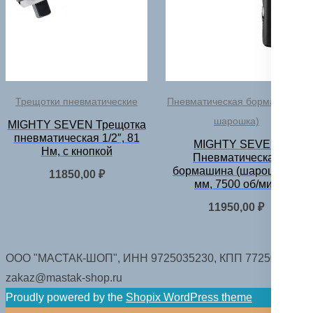
Трещотки пневматические
Пневматическая бормашина (
шарошка)
MIGHTY SEVEN Трещотка
пневматическая 1/2″, 81
MIGHTY SEVEN
Нм, с кнопкой
Пневматическая
бормашина (шарошка) 6
11850,00
₽
мм, 7500 об/мин
11950,00
₽
ООО "МАСТАК-ШОП", ИНН 9725035230, КПП 772501001.
zakaz@mastak-shop.ru
Proudly powered by the
Shopix WordPress theme