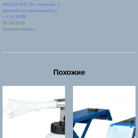
N4125H-4,5T 2х стоечный, с
верхней синхронизацией г/
п 4,5т 380В
28.10.2020
Похожая запись
Похожие