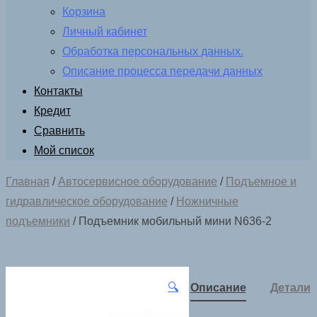
Корзина
Личный кабинет
Обработка персональных данных.
Описание процесса передачи данных
Контакты
Кредит
Сравнить
Мой список
Главная
/
Автосервисное оборудование
/
Подъемное и
гидравлическое оборудование
/
Ножничные
подъемники
/ Подъемник мобильный мини N636-2
🔍
Описание
Детали