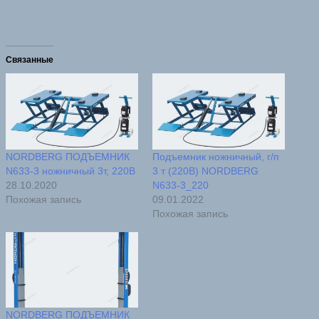
Связанные
NORDBERG ПОДЪЕМНИК
Подъемник ножничный, г/п
N633-3 ножничный 3т, 220В
3 т (220В) NORDBERG
28.10.2020
N633-3_220
Похожая запись
09.01.2022
Похожая запись
NORDBERG ПОДЪЕМНИК