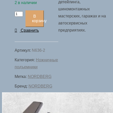
детейлинга,
2 в наличии
шиномонтажных
Количество
мастерских, гаражах и на
В
товара
корзину
автосервисных
Подъемник
предприятиях.
Сравнить
мобильный
мини
N636-
Артикул:
N636-2
2
Категория:
Ножничные
подъемники
Метка:
NORDBERG
Бренд:
NORDBERG