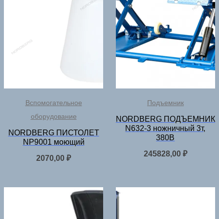
Вспомогательное
Подъемник
оборудование
NORDBERG ПОДЪЕМНИК
N632-3 ножничный 3т,
NORDBERG ПИСТОЛЕТ
380В
NP9001 моющий
245828,00
₽
2070,00
₽