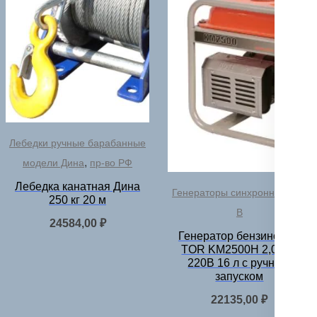
Лебедки ручные барабанные
,
модели Дина
пр-во РФ
Лебедка канатная Дина
Генераторы синхронные 220
250 кг 20 м
В
24584,00
₽
Генератор бензиновый
TOR KM2500H 2,0 кВт
220В 16 л с ручным
запуском
22135,00
₽