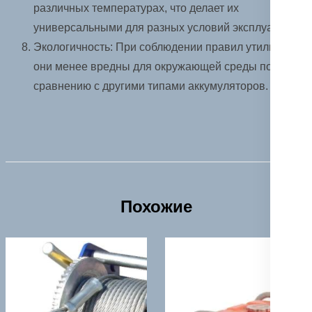
различных температурах, что делает их
универсальными для разных условий эксплуатации.
Экологичность: При соблюдении правил утилизации
они менее вредны для окружающей среды по
сравнению с другими типами аккумуляторов.
Похожие