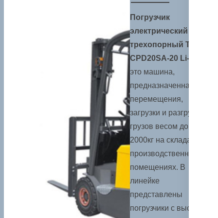
Погрузчик
электрический
трехопорный TOR
CPD20SA-20 Li-ion
—
это машина,
предназначенная для
перемещения,
загрузки и разгрузки
грузов весом до
2000кг на складах и в
производственных
помещениях. В
линейке
представлены
погрузчики с высотой