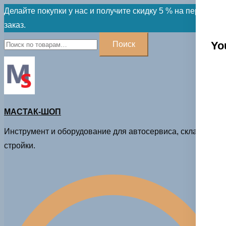
Skip
Делайте покупки у нас и получите скидку 5 % на первый
to
заказ.
content
Искать:
Yo
Поиск
МАСТАК-ШОП
Инструмент и оборудование для автосервиса, склада и
стройки.