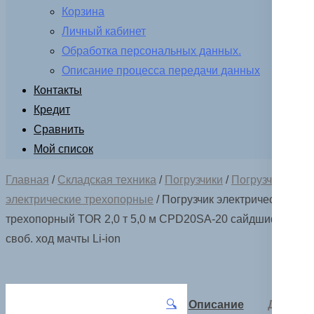
Корзина
Личный кабинет
Обработка персональных данных.
Описание процесса передачи данных
Контакты
Кредит
Сравнить
Мой список
Главная
/
Складская техника
/
Погрузчики
/
Погрузчики
электрические трехопорные
/ Погрузчик электрический
трехопорный TOR 2,0 т 5,0 м CPD20SA-20 сайдшифт,
своб. ход мачты Li-ion
🔍
Описание
Детали