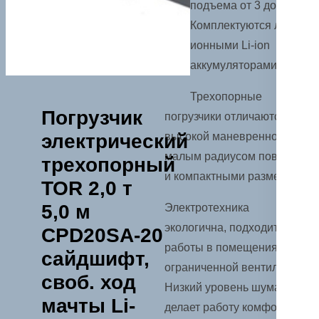
подъема от 3 до 6 м.
Комплектуются литий-
ионными Li-ion
аккумуляторами.
Трехопорные
Погрузчик
погрузчики отличаются
электрический
высокой маневренностью,
малым радиусом поворота
трехопорный
и компактными размерами.
TOR 2,0 т
5,0 м
Электротехника
экологична, подходит для
CPD20SA-20
работы в помещениях с
сайдшифт,
ограниченной вентиляцией.
своб. ход
Низкий уровень шума
мачты Li-
делает работу комфортной,