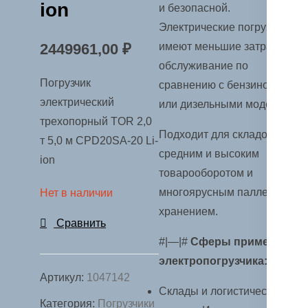
ion
и безопасной.
Электрические погрузчики
2449961,00
₽
имеют меньшие затраты на
обслуживание по
Погрузчик
сравнению с бензиновыми
электрический
или дизельными моделями.
трехопорный TOR 2,0
Подходит для складов со
т 5,0 м CPD20SA-20 Li-
средним и высоким
ion
товарооборотом и
многоярусным паллетным
Нет в наличии
хранением.
Сравнить
#|—|#
Сферы применения
электропогрузчика:
Артикул:
1047142
Склады и логистические
Категория:
Погрузчики