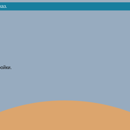
каз.
ойки.