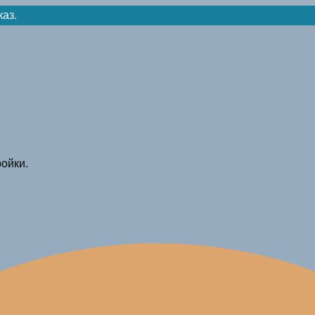
каз.
ойки.