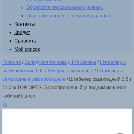
Обработка персональных данных.
Описание процесса передачи данных
Контакты
Кредит
Сравнить
Мой список
Главная
/
Складская техника
/
Штабелеры
/
Штабелеры
электрические
/
Штабелеры самоходные
/
Штабелеры
самоходные узкопроходные
/ Штабелер самоходный 1,5 т
11,0 м TOR OPTS15 узкопроходный (с поднимающейся
кабиной) Li-ion
🔍