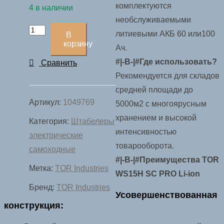
комплектуются
4 в наличии
необслуживаемыми
Количество
литиевыми АКБ 60 или100
В
товара
корзину
Ач.
Штабелер
#|-B-|#Где использовать?
Сравнить
самоходный
Рекомендуется для складов
1,5
средней площади до
т
Артикул:
1049769
5000м2 с многоярусным
3,5
хранением и высокой
Категория:
Штабелеры
м
интенсивностью
электрические
TOR
товарооборота.
самоходные
WS15H-
#|-B-|#Преимущества TOR
Метка:
TOR Industries
3500SC
WS15H SC PRO Li-ion
PRO
Бренд:
TOR Industries
Усовершенствованная
Li-
конструкция:
ion