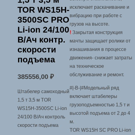
исключает раскачивание и
TOR WS15H-
вибрацию при работе с
3500SC PRO
грузов на высоте.
Li-ion 24/100
!
Закрытая конструкция
В/Ач контр.
мачты защищает ролики от
скорости
изнашивания в процессе
подъема
движения- снижает затраты
на техническое
обслуживание и ремонт.
385556,00
₽
#|-B-|#Модельный ряд
Штабелер самоходный
включает штабелеры
1,5 т 3,5 м TOR
грузоподъемностью 1,5 т и
WS15H-3500SC Li-ion
высотой подъема от 2 до 4
24/100 В/Ач контроль
м.
скорости подъема
TOR WS15H SC PRO Li-ion