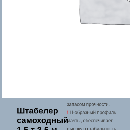
скорость подъема и
спуска вил, помогая
точнее
позиционировать
грузы в верхнем
положении и
обеспечивать
бережное опускание
на уровень пола.
!
Укрепленная рама и
опоры шасси
выполнены с большим
запасом прочности.
Штабелер
!
Н-образный профиль
самоходный
мачты, обеспечивает
1,5 т 3,5 м
высокую стабильность,