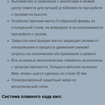
24/100
Высокий вес в сравнении с аналогами и низкий
В/
центр тяжести для лучшей устойчивости при работе
Ач
с грузами на высоте.
контр.
Особенно прочная мачта H-образной формы из
скорости
утолщенной стали, не вибрирует и не раскачивается
подъема
при работе с грузом.
Закрытая конструкция мачты защищает ролики от
изнашивания в процессе движения-снижает
затраты на техническое обслуживание и ремонт.
Все основные металлические элементы выполнены
с запасом прочности. Толщина металла на вилах
8мм, опоры шасси сделаны из стали 30 мм.
Полноразмерный защитный экран из
металлической сетки.
Система плавного хода вил: