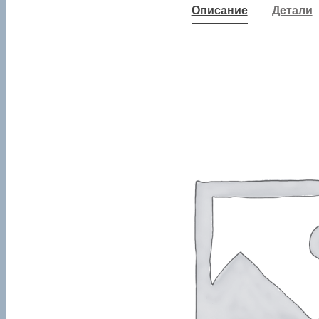
Описание
Детали
#|—|#
Самоходный
электрический
штабелер TOR
WS15H-SC PRO Li-ion
это компактная модель
с литиевым
аккумулятором,
вобравшая в себя все
необходимые функции
для комфортной и
безопасной работы.
Функция SC (speed
control)
позволяет
плавно изменять