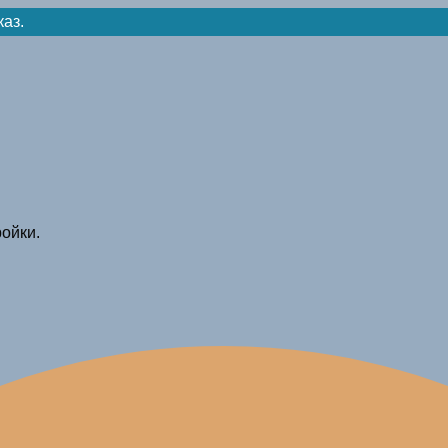
каз.
ойки.