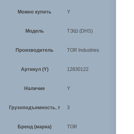
Можно купить
Y
Модель
ТЭШ (DHS)
Производитель
TOR Industries
Артикул (Y)
12830122
Наличие
Y
Грузоподъемность, т
3
Бренд (марка)
TOR