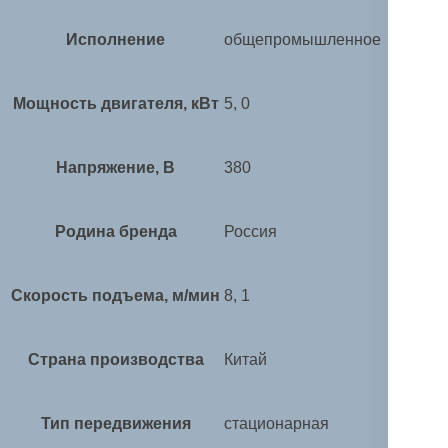
Исполнение
общепромышленное
Мощность двигателя, кВт
5, 0
Напряжение, В
380
Родина бренда
Россия
Скорость подъема, м/мин
8, 1
Страна производства
Китай
Тип передвижения
стационарная