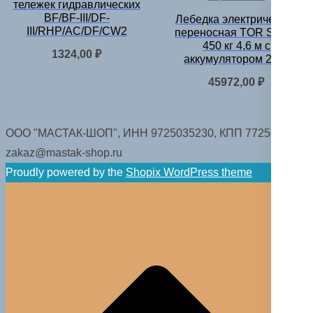
тележек гидравлических
BF/BF-III/DF-
Лебедка электрическая
III/RHP/AC/DF/CW2
переносная TOR SQ-05
450 кг 4,6 м с
1324,00
₽
аккумулятором 24 В
45972,00
₽
ООО "МАСТАК-ШОП", ИНН 9725035230, КПП 772501001.
zakaz@mastak-shop.ru
Proudly powered by the
Shopix WordPress theme