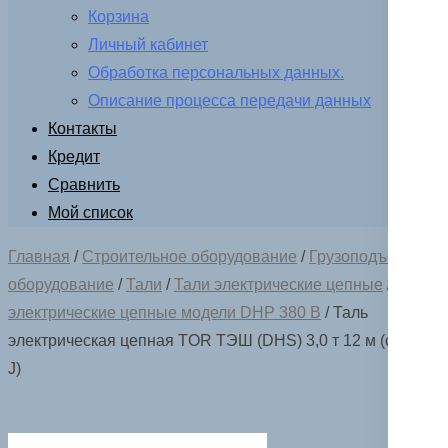
Корзина
Личный кабинет
Обработка персональных данных.
Описание процесса передачи данных
Контакты
Кредит
Сравнить
Мой список
Главная
/
Строительное оборудование
/
Грузоподъемное
оборудование
/
Тали
/
Тали электрические цепные
/
Тали
электрические цепные модели DHP 380 В
/ Таль
электрическая цепная TOR ТЭШ (DHS) 3,0 т 12 м (серия
J)