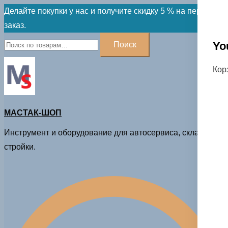
Skip
Делайте покупки у нас и получите скидку 5 % на первый
to
заказ.
content
Искать:
Yo
Поиск
Кор
МАСТАК-ШОП
Инструмент и оборудование для автосервиса, склада и
стройки.