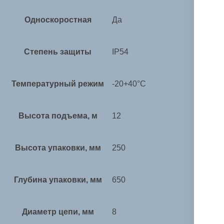
Односкоростная
Да
Степень защиты
IP54
Температурный режим
-20+40°С
Высота подъема, м
12
Высота упаковки, мм
250
Глубина упаковки, мм
650
Диаметр цепи, мм
8