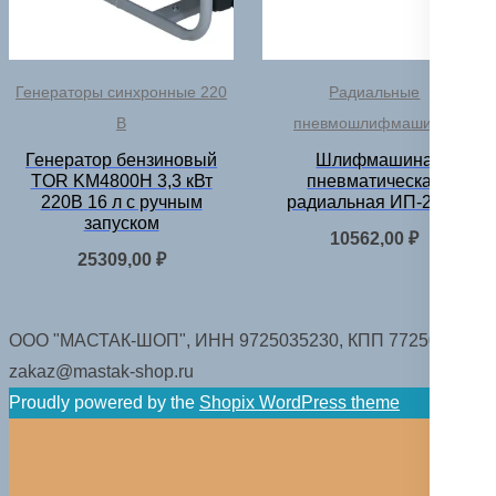
Генераторы синхронные 220
Радиальные
В
пневмошлифмашинки
Генератор бензиновый
Шлифмашина
TOR KM4800H 3,3 кВт
пневматическая
220В 16 л с ручным
радиальная ИП-2020
запуском
10562,00
₽
25309,00
₽
ООО "МАСТАК-ШОП", ИНН 9725035230, КПП 772501001.
zakaz@mastak-shop.ru
Proudly powered by the
Shopix WordPress theme