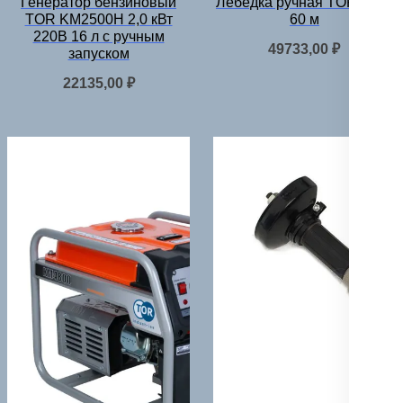
Генератор бензиновый
Лебедка ручная TOR ЛР-1
TOR KM2500H 2,0 кВт
60 м
220В 16 л с ручным
49733,00
₽
запуском
22135,00
₽