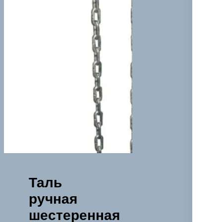
Таль
ручная
шестеренная