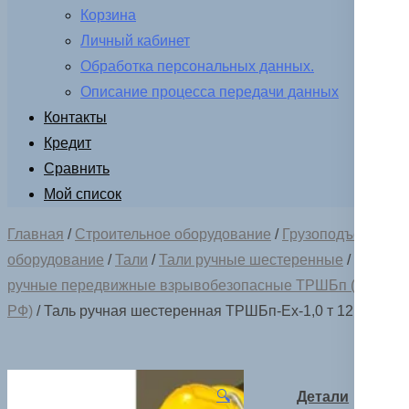
Корзина
Личный кабинет
Обработка персональных данных.
Описание процесса передачи данных
Контакты
Кредит
Сравнить
Мой список
Главная
/
Строительное оборудование
/
Грузоподъемное
оборудование
/
Тали
/
Тали ручные шестеренные
/
Тали
ручные передвижные взрывобезопасные ТРШБп (пр-ва
РФ)
/ Таль ручная шестеренная ТРШБп-Ех-1,0 т 12 м
🔍
Детали