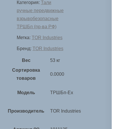
Категория:
Тали
ручные передвижные
взрывобезопасные
ТРШБп (пр-ва РФ)
Метка:
TOR Industries
Бренд:
TOR Industries
Вес
53 кг
Сортировка
0.0000
товаров
Модель
ТРШБп-Ех
Производитель
TOR Industries