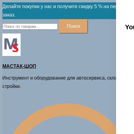
Skip
Делайте покупки у нас и получите скидку 5 % на первый
to
заказ.
content
Искать:
Yo
Поиск
МАСТАК-ШОП
Инструмент и оборудование для автосервиса, склада и
стройки.