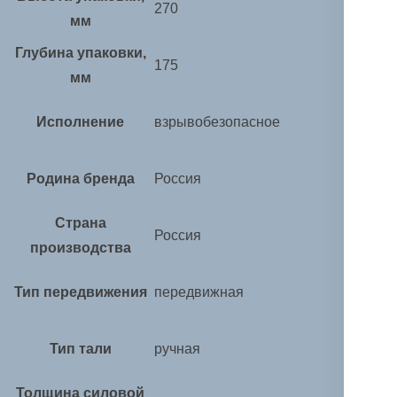
270
мм
Глубина упаковки,
175
мм
Исполнение
взрывобезопасное
Родина бренда
Россия
Страна
Россия
производства
Тип передвижения
передвижная
Тип тали
ручная
Толщина силовой