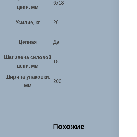
6х18
цепи, мм
Усилие, кг
26
Цепная
Да
Шаг звена силовой
18
цепи, мм
Ширина упаковки,
200
мм
Похожие