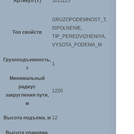
Артикул (Y)
1011125
GRUZOPODEMNOST_T,
ISPOLNENIE,
Топ свойств
TIP_PEREDVIZHENIYA,
VYSOTA_PODEMA_M
Грузоподъемность,
1
т
Минимальный
радиус
1220
закругления пути,
м
Высота подъема, м
12
Высота упаковки,