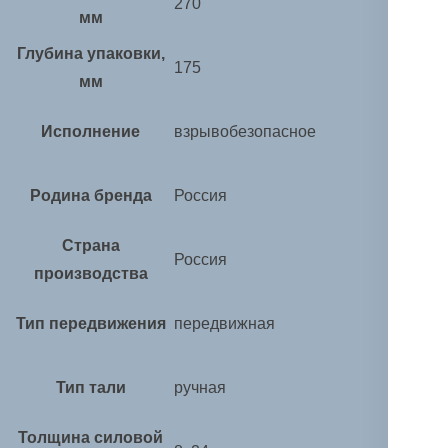
270
мм
Глубина упаковки,
175
мм
Исполнение
взрывобезопасное
Родина бренда
Россия
Страна
Россия
производства
Тип передвижения
передвижная
Тип тали
ручная
Толщина силовой