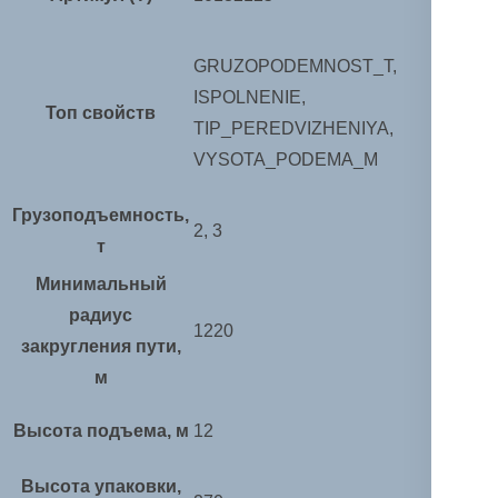
GRUZOPODEMNOST_T,
ISPOLNENIE,
Топ свойств
TIP_PEREDVIZHENIYA,
VYSOTA_PODEMA_M
Грузоподъемность,
2, 3
т
Минимальный
радиус
1220
закругления пути,
м
Высота подъема, м
12
Высота упаковки,