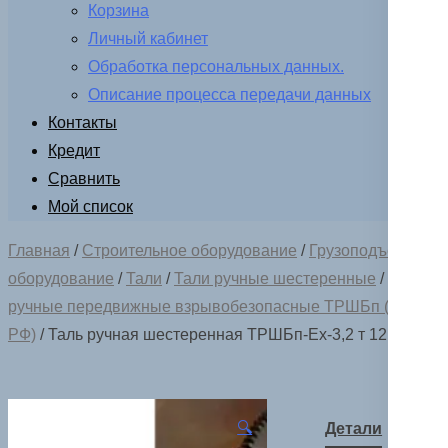
Корзина
Личный кабинет
Обработка персональных данных.
Описание процесса передачи данных
Контакты
Кредит
Сравнить
Мой список
Главная
/
Строительное оборудование
/
Грузоподъемное
оборудование
/
Тали
/
Тали ручные шестеренные
/
Тали
ручные передвижные взрывобезопасные ТРШБп (пр-ва
РФ)
/ Таль ручная шестеренная ТРШБп-Ех-3,2 т 12 м
🔍
Детали