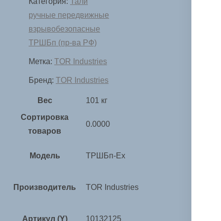
Категория:
Тали
ручные передвижные
взрывобезопасные
ТРШБп (пр-ва РФ)
Метка:
TOR Industries
Бренд:
TOR Industries
Вес
101 кг
Сортировка
0.0000
товаров
Модель
ТРШБп-Ех
Производитель
TOR Industries
Артикул (Y)
10132125