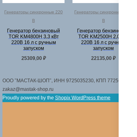
Генераторы синхронные 220
Генераторы синхронные 220
В
В
Генератор бензиновый
Генератор бензиновый
TOR KM4800H 3,3 кВт
TOR KM2500H 2,0 кВт
220В 16 л с ручным
220В 16 л с ручным
запуском
запуском
25309,00
₽
22135,00
₽
ООО "МАСТАК-ШОП", ИНН 9725035230, КПП 772501001.
zakaz@mastak-shop.ru
Proudly powered by the
Shopix WordPress theme