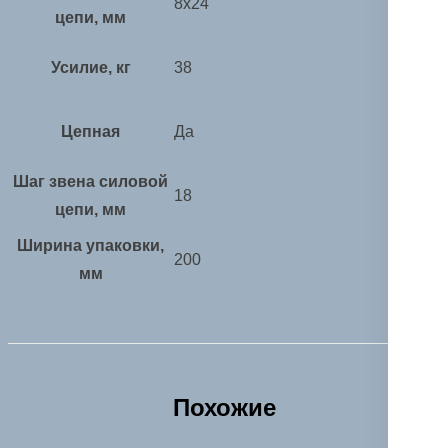
8х24
цепи, мм
Усилие, кг
38
Цепная
Да
Шаг звена силовой
18
цепи, мм
Ширина упаковки,
200
мм
Похожие