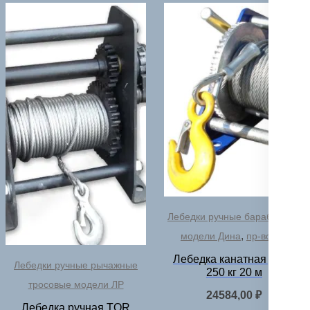
Лебедки ручные барабанные
,
модели Дина
пр-во РФ
Лебедка канатная Дина
Лебедки ручные рычажные
250 кг 20 м
тросовые модели ЛР
24584,00
₽
Лебедка ручная TOR