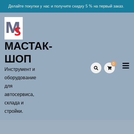
Skip
Делайте покупки у нас и получите скидку 5 % на первый заказ.
to
content
МАСТАК-
ШОП
0
Инструмент и
оборудование
для
автосервиса,
склада и
стройки.