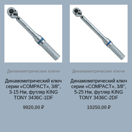
Динамометрические ключи
Динамометрические ключи
Динамометрический ключ
Динамометрический ключ
серии «COMPACT», 3/8″,
серии «COMPACT», 3/8″,
3-15 Нм, футляр KING
5-25 Нм, футляр KING
TONY 3436C-1DF
TONY 3436C-2DF
9920,00
₽
10250,00
₽