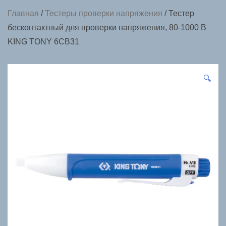
Главная
/
Тестеры проверки напряжения
/ Тестер
бесконтактный для проверки напряжения, 80-1000 В
KING TONY 6CB31
🔍