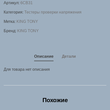
Артикул:
6CB31
проверки
напряжения,
Категория:
Тестеры проверки напряжения
80-
Метка:
KING TONY
1000
Бренд:
KING TONY
В
KING
TONY
6CB31
Описание
Детали
Для товара нет описания
Похожие