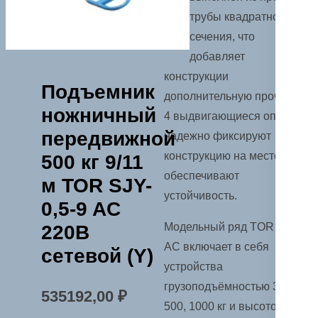
трубы квадратного
сечения, что
добавляет
конструкции
Подъемник
дополнительную прочность.
ножничный
4 выдвигающиеся опоры
передвижной
надежно фиксируют
конструкцию на месте и
500 кг 9/11
обеспечивают
м TOR SJY-
устойчивость.
0,5-9 AC
Модельный ряд TOR SJY
220В
АC включает в себя
сетевой (Y)
устройства
грузоподъёмностью 300,
535192,00
₽
500, 1000 кг и высотой