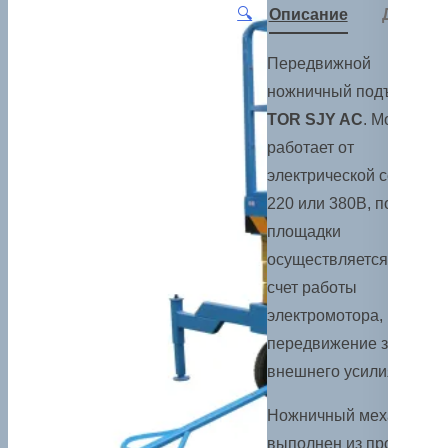
🔍
Описание
Детали
Передвижной
ножничный подъемник
TOR SJY AC
. Модель
работает от
электрической сети
220 или 380В, подъем
площадки
осуществляется за
счет работы
электромотора,
передвижение за счет
внешнего усилия.
Ножничный механизм
выполнен из прочной