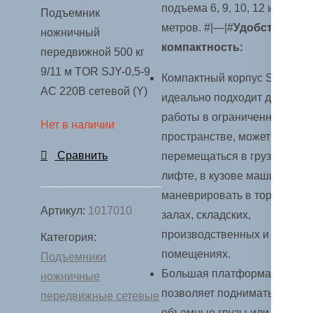
подъема 6, 9, 10, 12 и 14
Подъемник
метров. #|—|#
Удобство и
ножничный
компактность:
передвижной 500 кг
9/11 м TOR SJY-0,5-9
Компактный корпус SJY
AC 220В сетевой (Y)
идеально подходит для
работы в ограниченном
Нет в наличии
пространстве, может
Сравнить
перемещаться в грузовом
лифте, в кузове машины,
маневрировать в торговых
Артикул:
1017010
залах, складских,
производственных и других
Категория:
помещениях.
Подъемники
Большая платформа
ножничные
позволяет поднимать
передвижные сетевые
объемные грузы или