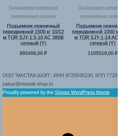
Подъемники ножничные
Подъемники ножничные
передвижные сетевые
передвижные сетевые
Подъемник ножничный
Подъемник ножничный
передвижной 1500 кг 10/12
передвижной 1000 кг 14/16
м TOR SJY-1,5-10 AC 380В
м TOR SJY-1-14 AC 380В
сетевой (Y)
сетевой (Y)
895406,00
₽
1105519,00
₽
ООО "МАСТАК-ШОП", ИНН 9725035230, КПП 772501001.
zakaz@mastak-shop.ru
Proudly powered by the
Shopix WordPress theme