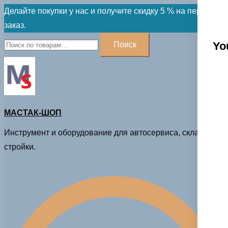
Skip
Делайте покупки у нас и получите скидку 5 % на первый
to
заказ.
content
Искать:
Yo
Поиск
МАСТАК-ШОП
Инструмент и оборудование для автосервиса, склада и
стройки.