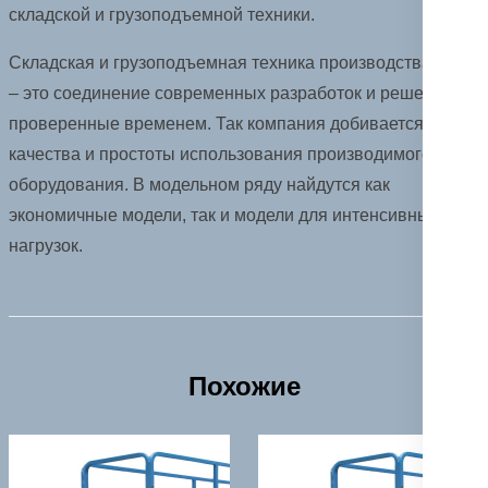
складской и грузоподъемной техники.
Складская и грузоподъемная техника производства TOR
– это соединение современных разработок и решений,
проверенные временем. Так компания добивается
качества и простоты использования производимого
оборудования. В модельном ряду найдутся как
экономичные модели, так и модели для интенсивных
нагрузок.
Похожие