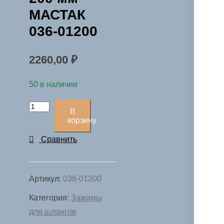
МАСТАК
036-01200
2260,00
₽
50 в наличии
Количество
В
товара
корзину
Зажим
Сравнить
с
фиксатором
для
Артикул:
036-01200
шлангов
Категория:
Зажимы
200
для шлангов
мм