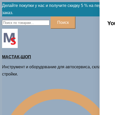
Skip
Делайте покупки у нас и получите скидку 5 % на первый
to
заказ.
content
Искать:
Yo
Поиск
МАСТАК-ШОП
Инструмент и оборудование для автосервиса, склада и
стройки.