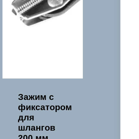
Зажим с
фиксатором
для
шлангов
200 мм