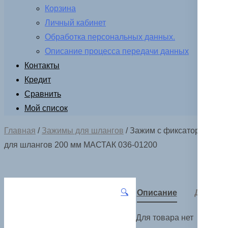
Корзина
Личный кабинет
Обработка персональных данных.
Описание процесса передачи данных
Контакты
Кредит
Сравнить
Мой список
Главная
/
Зажимы для шлангов
/ Зажим с фиксатором
для шлангов 200 мм МАСТАК 036-01200
🔍
Описание
Детали
Для товара нет