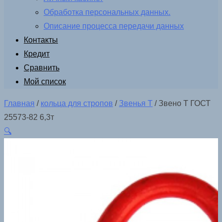
Обработка персональных данных.
Описание процесса передачи данных
Контакты
Кредит
Сравнить
Мой список
Главная
/
кольца для стропов
/
Звенья Т
/ Звено Т ГОСТ
25573-82 6,3т
🔍