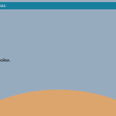
каз.
ойки.