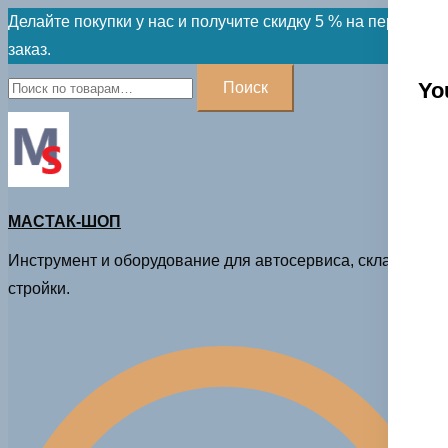
Skip
Делайте покупки у нас и получите скидку 5 % на первый
to
заказ.
content
Искать:
Yo
Поиск
МАСТАК-ШОП
Инструмент и оборудование для автосервиса, склада и
стройки.