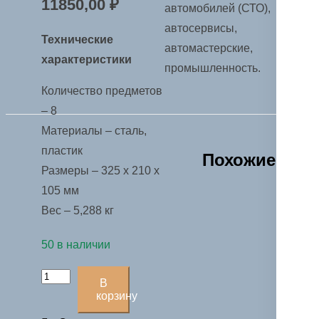
11850,00
₽
автомобилей (СТО),
автосервисы,
Технические
автомастерские,
характеристики
промышленность.
Количество предметов
– 8
Материалы – сталь,
пластик
Похожие
Размеры – 325 х 210 х
105 мм
Вес – 5,288 кг
50 в наличии
Количество
В
товара
корзину
Набор