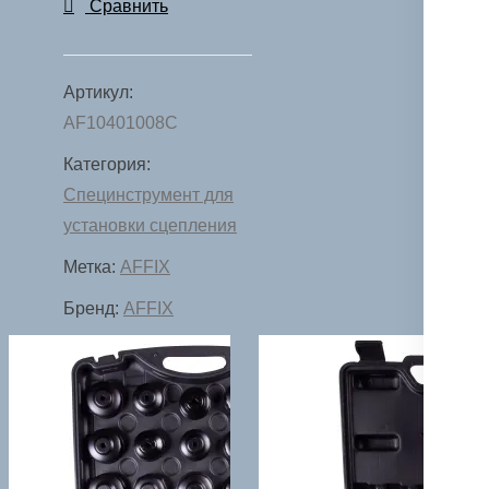
Сравнить
для
снятия/
установки
Артикул:
сцепления
AF10401008C
коробок
Категория:
DSG
Специнструмент для
VAG,
установки сцепления
кейс,
Метка:
AFFIX
8
предметов
Бренд:
AFFIX
AFFIX
AF10401008C