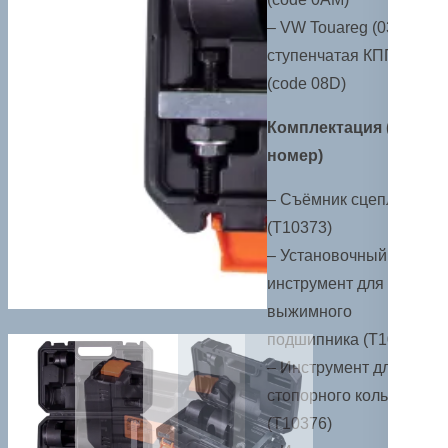
– VW Touareg (03>) 6-
ступенчатая КПП
(code 08D)
Комплектация (ОЕМ
номер)
– Съёмник сцепления
(T10373)
– Установочный
инструмент для
выжимного
подшипника (T10374)
– Инструмент для
стопорного кольца
(T10376)