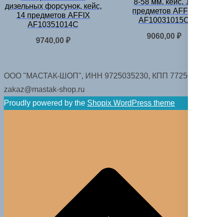
8-58 мм, кейс, 16
дизельных форсунок, кейс,
предметов AFFIX
14 предметов AFFIX
AF10031015C
AF10351014C
9060,00
₽
9740,00
₽
ООО "МАСТАК-ШОП", ИНН 9725035230, КПП 772501001.
zakaz@mastak-shop.ru
Proudly powered by the
Shopix WordPress theme