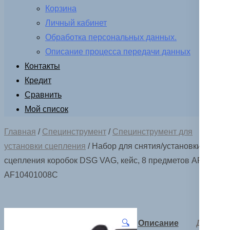
Корзина
Личный кабинет
Обработка персональных данных.
Описание процесса передачи данных
Контакты
Кредит
Сравнить
Мой список
Главная
/
Специнструмент
/
Специнструмент для
установки сцепления
/ Набор для снятия/установки
сцепления коробок DSG VAG, кейс, 8 предметов AFFIX
AF10401008C
🔍
Описание
Детали