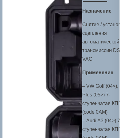
Назначение
Снятие / установка
сцепления
автоматической
трансмиссии DSG
VAG.
Применение
– VW Golf (04>), Golf
Plus (05>) 7-
ступенчатая КПП
(code 0AM)
– Audi A3 (04>) 7-
ступенчатая КПП
(code 0AM)