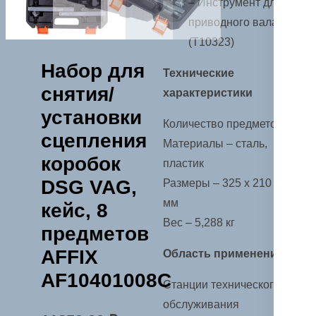
– Инструмент для
приводного вала
(T10323)
Набор для
Технические
снятия/
характеристики
установки
Количество предметов – 8
сцепления
Материалы – сталь,
коробок
пластик
DSG VAG,
Размеры – 325 х 210 х 105
мм
кейс, 8
Вес – 5,288 кг
предметов
AFFIX
Область применения
AF10401008C
Станции технического
обслуживания